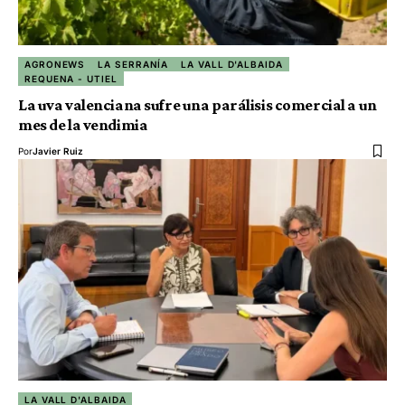
AGRONEWS
LA SERRANÍA
LA VALL D'ALBAIDA
REQUENA - UTIEL
La uva valenciana sufre una parálisis comercial a un
mes de la vendimia
Por
Javier Ruiz
LA VALL D'ALBAIDA