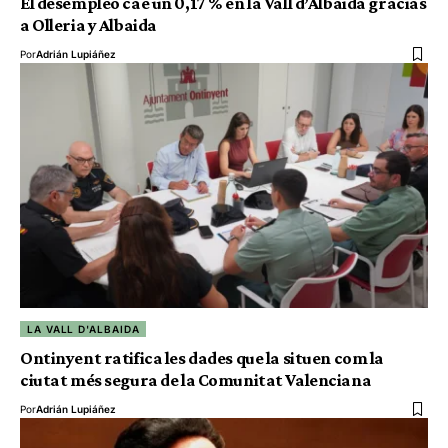
El desempleo cae un 0,17 % en la Vall d’Albaida gracias
a Olleria y Albaida
Por
Adrián Lupiáñez
LA VALL D'ALBAIDA
Ontinyent ratifica les dades que la situen com la
ciutat més segura de la Comunitat Valenciana
Por
Adrián Lupiáñez