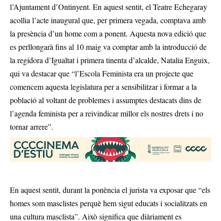
l’Ajuntament d’Ontinyent. En aquest sentit, el Teatre Echegaray
acollia l’acte inaugural que, per primera vegada, comptava amb
la presència d’un home com a ponent. Aquesta nova edició que
es perllongarà fins al 10 maig va comptar amb la introducció de
la regidora d’Igualtat i primera tinenta d’alcalde, Natalia Enguix,
qui va destacar que “l’Escola Feminista era un projecte que
comencem aquesta legislatura per a sensibilitzar i formar a la
població al voltant de problemes i assumptes destacats dins de
l’agenda feminista per a reivindicar millor els nostres drets i no
tornar arrere”.
En aquest sentit, durant la ponència el jurista va exposar que “els
homes som masclistes perquè hem sigut educats i socialitzats en
una cultura masclista”. Això significa que diàriament es