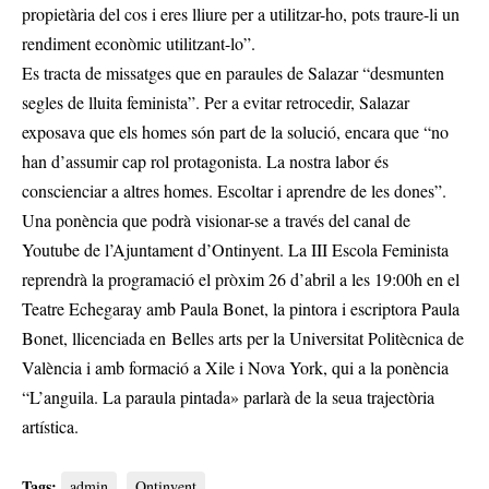
propietària del cos i eres lliure per a utilitzar-ho, pots traure-li un
rendiment econòmic utilitzant-lo”.
Es tracta de missatges que en paraules de Salazar “desmunten
segles de lluita feminista”. Per a evitar retrocedir, Salazar
exposava que els homes són part de la solució, encara que “no
han d’assumir cap rol protagonista. La nostra labor és
conscienciar a altres homes. Escoltar i aprendre de les dones”.
Una ponència que podrà visionar-se a través del canal de
Youtube de l’Ajuntament d’Ontinyent. La III Escola Feminista
reprendrà la programació el pròxim 26 d’abril a les 19:00h en el
Teatre Echegaray amb Paula Bonet, la pintora i escriptora Paula
Bonet, llicenciada en Belles arts per la Universitat Politècnica de
València i amb formació a Xile i Nova York, qui a la ponència
“L’anguila. La paraula pintada» parlarà de la seua trajectòria
artística.
Tags:
admin
Ontinyent