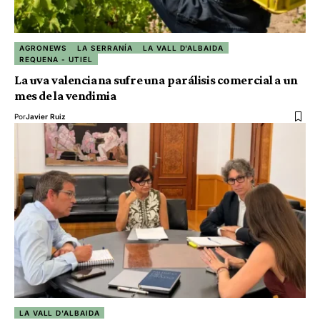
AGRONEWS
LA SERRANÍA
LA VALL D'ALBAIDA
REQUENA - UTIEL
La uva valenciana sufre una parálisis comercial a un
mes de la vendimia
Por
Javier Ruiz
LA VALL D'ALBAIDA