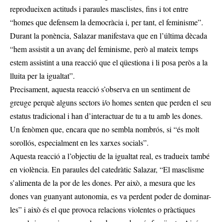
reprodueixen actituds i paraules masclistes, fins i tot entre
“homes que defensem la democràcia i, per tant, el feminisme”.
Durant la ponència, Salazar manifestava que en l’última dècada
“hem assistit a un avanç del feminisme, però al mateix temps
estem assistint a una reacció que el qüestiona i li posa peròs a la
lluita per la igualtat”.
Precisament, aquesta reacció s’observa en un sentiment de
greuge perquè alguns sectors i/o homes senten que perden el seu
estatus tradicional i han d’interactuar de tu a tu amb les dones.
Un fenòmen que, encara que no sembla nombrós, si “és molt
sorollós, especialment en les xarxes socials”.
Aquesta reacció a l’objectiu de la igualtat real, es tradueix també
en violència. En paraules del catedràtic Salazar, “El masclisme
s’alimenta de la por de les dones. Per això, a mesura que les
dones van guanyant autonomia, es va perdent poder de dominar-
les” i això és el que provoca relacions violentes o pràctiques