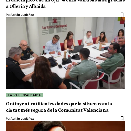
a Olleria y Albaida
Por
Adrián Lupiáñez
LA VALL D'ALBAIDA
Ontinyent ratifica les dades que la situen com la
ciutat més segura de la Comunitat Valenciana
Por
Adrián Lupiáñez