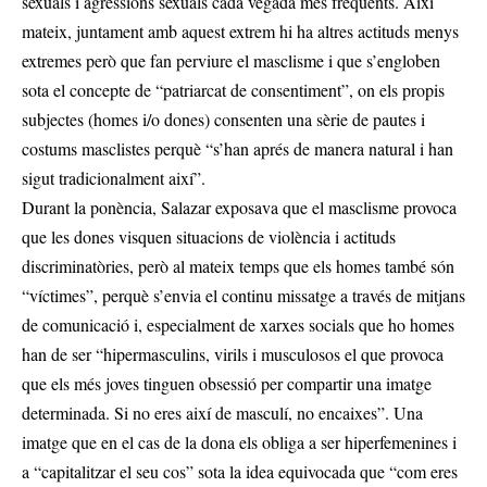
sexuals i agressions sexuals cada vegada més freqüents. Així
mateix, juntament amb aquest extrem hi ha altres actituds menys
extremes però que fan perviure el masclisme i que s’engloben
sota el concepte de “patriarcat de consentiment”, on els propis
subjectes (homes i/o dones) consenten una sèrie de pautes i
costums masclistes perquè “s’han aprés de manera natural i han
sigut tradicionalment així”.
Durant la ponència, Salazar exposava que el masclisme provoca
que les dones visquen situacions de violència i actituds
discriminatòries, però al mateix temps que els homes també són
“víctimes”, perquè s’envia el continu missatge a través de mitjans
de comunicació i, especialment de xarxes socials que ho homes
han de ser “hipermasculins, virils i musculosos el que provoca
que els més joves tinguen obsessió per compartir una imatge
determinada. Si no eres així de masculí, no encaixes”. Una
imatge que en el cas de la dona els obliga a ser hiperfemenines i
a “capitalitzar el seu cos” sota la idea equivocada que “com eres