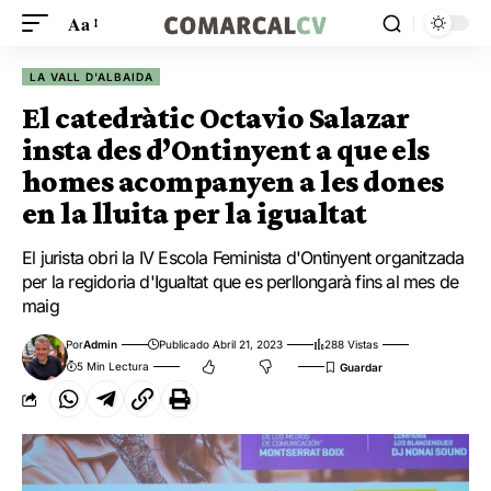
Aa
LA VALL D'ALBAIDA
El catedràtic Octavio Salazar
insta des d’Ontinyent a que els
homes acompanyen a les dones
en la lluita per la igualtat
El jurista obri la IV Escola Feminista d'Ontinyent organitzada
per la regidoria d'Igualtat que es perllongarà fins al mes de
maig
Por
Admin
Publicado Abril 21, 2023
288 Vistas
5 Min Lectura