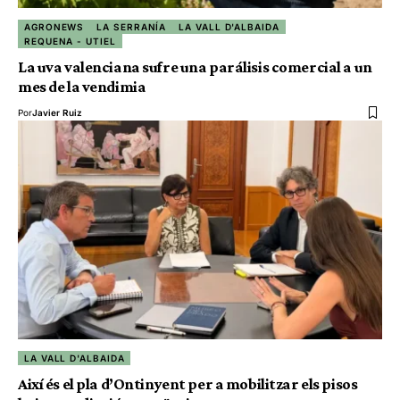
AGRONEWS
LA SERRANÍA
LA VALL D'ALBAIDA
REQUENA - UTIEL
La uva valenciana sufre una parálisis comercial a un
mes de la vendimia
Por
Javier Ruiz
LA VALL D'ALBAIDA
Així és el pla d’Ontinyent per a mobilitzar els pisos