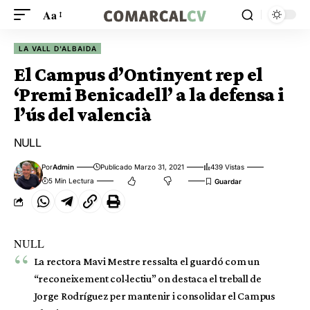
Aa
LA VALL D'ALBAIDA
El Campus d’Ontinyent rep el
‘Premi Benicadell’ a la defensa i
l’ús del valencià
NULL
Por
Admin
Publicado Marzo 31, 2021
439 Vistas
5 Min Lectura
NULL
La rectora Mavi Mestre ressalta el guardó com un
“reconeixement col·lectiu” on destaca el treball de
Jorge Rodríguez per mantenir i consolidar el Campus