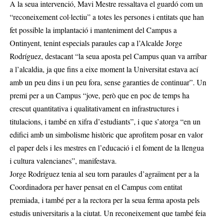
A la seua intervenció, Mavi Mestre ressaltava el guardó com un
“reconeixement col·lectiu” a totes les persones i entitats que han
fet possible la implantació i manteniment del Campus a
Ontinyent, tenint especials paraules cap a l’Alcalde Jorge
Rodríguez, destacant “la seua aposta pel Campus quan va arribar
a l’alcaldia, ja que fins a eixe moment la Universitat estava ací
amb un peu dins i un peu fora, sense garanties de continuar”. Un
premi per a un Campus “jove, però que en poc de temps ha
crescut quantitativa i qualitativament en infrastructures i
titulacions, i també en xifra d’estudiants”, i que s’atorga “en un
edifici amb un simbolisme històric que aprofitem posar en valor
el paper dels i les mestres en l’educació i el foment de la llengua
i cultura valencianes”, manifestava.
Jorge Rodríguez tenia al seu torn paraules d’agraïment per a la
Coordinadora per haver pensat en el Campus com entitat
premiada, i també per a la rectora per la seua ferma aposta pels
estudis universitaris a la ciutat. Un reconeixement que també feia