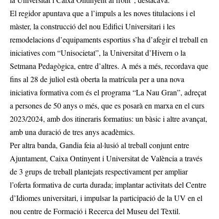
El regidor apuntava que a l’impuls a les noves titulacions i el
màster, la construcció del nou Edifici Universitari i les
remodelacions d’equipaments esportius s’ha d’afegir el treball en
iniciatives com “Unisocietat”, la Universitat d’Hivern o la
Setmana Pedagògica, entre d’altres. A més a més, recordava que
fins al 28 de juliol està oberta la matrícula per a una nova
iniciativa formativa com és el programa “La Nau Gran”, adreçat
a persones de 50 anys o més, que es posarà en marxa en el curs
2023/2024, amb dos itineraris formatius: un bàsic i altre avançat,
amb una duració de tres anys acadèmics.
Per altra banda, Gandia feia al·lusió al treball conjunt entre
Ajuntament, Caixa Ontinyent i Universitat de València a través
de 3 grups de treball plantejats respectivament per ampliar
l’oferta formativa de curta durada; implantar activitats del Centre
d’Idiomes universitari, i impulsar la participació de la UV en el
nou centre de Formació i Recerca del Museu del Tèxtil.