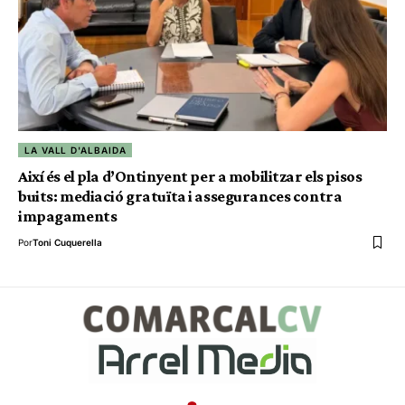
LA VALL D'ALBAIDA
Així és el pla d’Ontinyent per a mobilitzar els pisos
buits: mediació gratuïta i assegurances contra
impagaments
Por
Toni Cuquerella