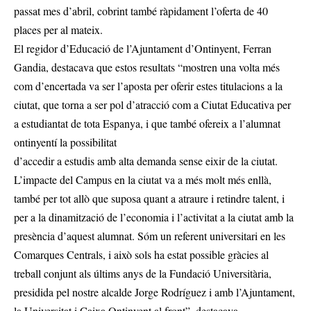
passat mes d’abril, cobrint també ràpidament l’oferta de 40
places per al mateix.
El regidor d’Educació de l’Ajuntament d’Ontinyent, Ferran
Gandia, destacava que estos resultats “mostren una volta més
com d’encertada va ser l’aposta per oferir estes titulacions a la
ciutat, que torna a ser pol d’atracció com a Ciutat Educativa per
a estudiantat de tota Espanya, i que també ofereix a l’alumnat
ontinyentí la possibilitat
d’accedir a estudis amb alta demanda sense eixir de la ciutat.
L’impacte del Campus en la ciutat va a més molt més enllà,
també per tot allò que suposa quant a atraure i retindre talent, i
per a la dinamització de l’economia i l’activitat a la ciutat amb la
presència d’aquest alumnat. Sóm un referent universitari en les
Comarques Centrals, i això sols ha estat possible gràcies al
treball conjunt als últims anys de la Fundació Universitària,
presidida pel nostre alcalde Jorge Rodríguez i amb l’Ajuntament,
la Universitat i Caixa Ontinyent al front”, destacava.