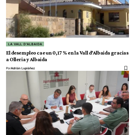
LA VALL D'ALBAIDA
El desempleo cae un 0,17 % en la Vall d’Albaida gracias
a Olleria y Albaida
Por
Adrián Lupiáñez