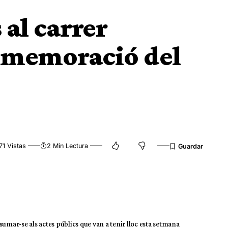
 al carrer
mmemoració del
71 Vistas
2 Min Lectura
a sumar-se als actes públics que van a tenir lloc esta setmana