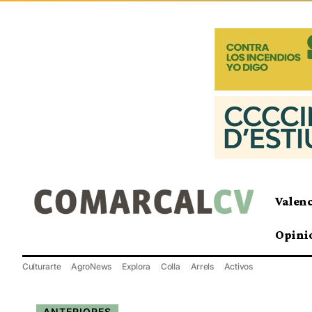
Valen
Opini
Culturarte
AgroNews
Explora
Colla
Arrels
Activos
ANTERIORES