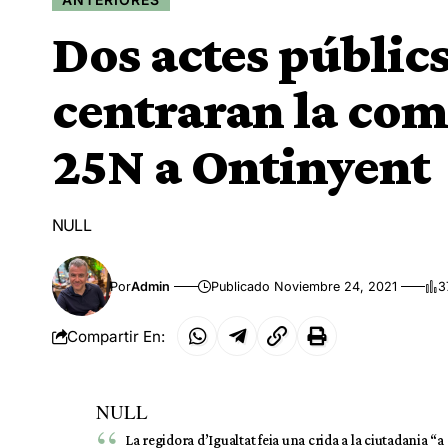
Dos actes públics
centraran la co
25N a Ontinyent
NULL
Por
Admin
Publicado Noviembre 24, 2021
3
Compartir En:
NULL
La regidora d’Igualtat feia una crida a la ciutadania “