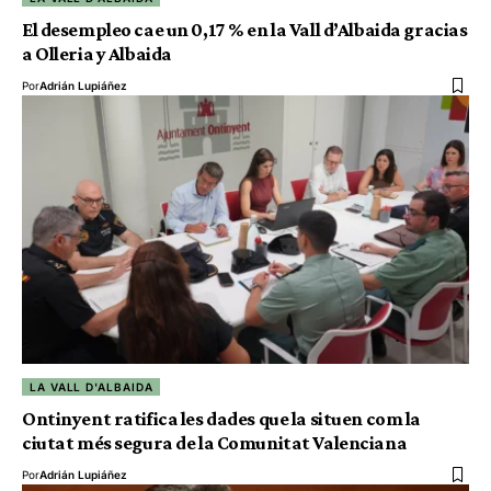
El desempleo cae un 0,17 % en la Vall d’Albaida gracias
a Olleria y Albaida
Por
Adrián Lupiáñez
LA VALL D'ALBAIDA
Ontinyent ratifica les dades que la situen com la
ciutat més segura de la Comunitat Valenciana
Por
Adrián Lupiáñez