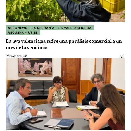
AGRONEWS
LA SERRANÍA
LA VALL D'ALBAIDA
REQUENA - UTIEL
La uva valenciana sufre una parálisis comercial a un
mes de la vendimia
Por
Javier Ruiz