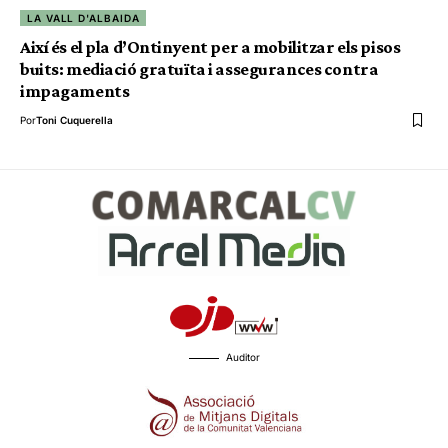
LA VALL D'ALBAIDA
Així és el pla d’Ontinyent per a mobilitzar els pisos
buits: mediació gratuïta i assegurances contra
impagaments
Por
Toni Cuquerella
Auditor