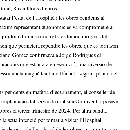
 total, 8’6 milions d’euros.
tatar l’estat de l’Hospital i les obres pendents al
l màxim representant autonòmic es va comprometre a
 produia d’una reunió extraordinària i urgent del
men que permetera rependre les obres, que es tornaven
rciano Gómez confirmava a Jorge Rodríguez el
ctuacions que estan ara en execució, una inversió de
ressonància magnètica i modificar la segona planta del
ons pendents en matèria d’equipament, el conseller de
 implantació del servei de diàlisi a Ontinyent, i posava
 obres el tercer trimestre de 2024. Per altra banda,
 seua intenció per tornar a visitar l’Hospital,
 fer de prop de l’evolució de les obres i contractacions