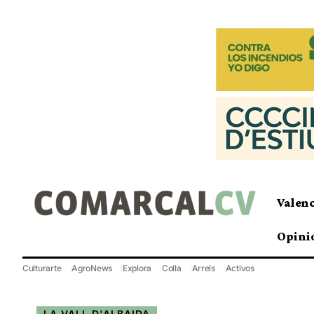
Valen
Opini
Culturarte
AgroNews
Explora
Colla
Arrels
Activos
LA VALL D'ALBAIDA