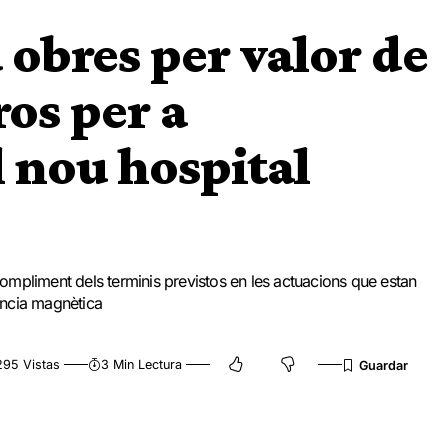
a obres per valor de
ros per a
 nou hospital
 compliment dels terminis previstos en les actuacions que estan
nància magnètica
295 Vistas
3 Min Lectura