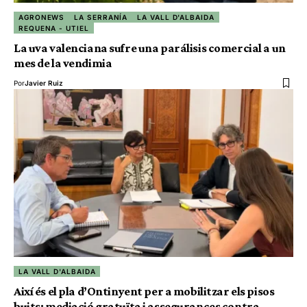
AGRONEWS
LA SERRANÍA
LA VALL D'ALBAIDA
REQUENA - UTIEL
La uva valenciana sufre una parálisis comercial a un
mes de la vendimia
Por
Javier Ruiz
LA VALL D'ALBAIDA
Així és el pla d’Ontinyent per a mobilitzar els pisos
buits: mediació gratuïta i assegurances contra