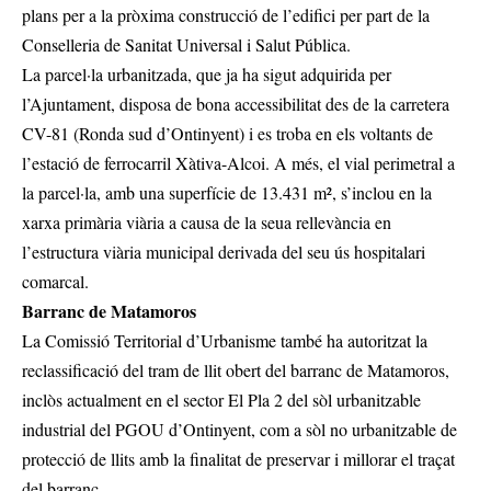
plans per a la pròxima construcció de l’edifici per part de la
Conselleria de Sanitat Universal i Salut Pública.
La parcel·la urbanitzada, que ja ha sigut adquirida per
l’Ajuntament, disposa de bona accessibilitat des de la carretera
CV-81 (Ronda sud d’Ontinyent) i es troba en els voltants de
l’estació de ferrocarril Xàtiva-Alcoi. A més, el vial perimetral a
la parcel·la, amb una superfície de 13.431 m², s’inclou en la
xarxa primària viària a causa de la seua rellevància en
l’estructura viària municipal derivada del seu ús hospitalari
comarcal.
Barranc de Matamoros
La Comissió Territorial d’Urbanisme també ha autoritzat la
reclassificació del tram de llit obert del barranc de Matamoros,
inclòs actualment en el sector El Pla 2 del sòl urbanitzable
industrial del PGOU d’Ontinyent, com a sòl no urbanitzable de
protecció de llits amb la finalitat de preservar i millorar el traçat
del barranc.