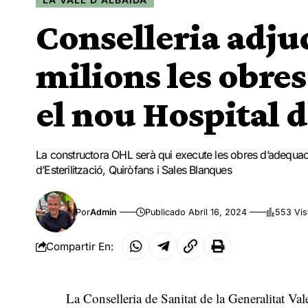
Conselleria adju
milions les obre
el nou Hospital 
La constructora OHL serà qui execute les obres d’adequaci
d’Esterilització, Quiròfans i Sales Blanques
Por
Admin
Publicado Abril 16, 2024
553 Vis
Compartir En:
La Conselleria de Sanitat de la Generalitat Va