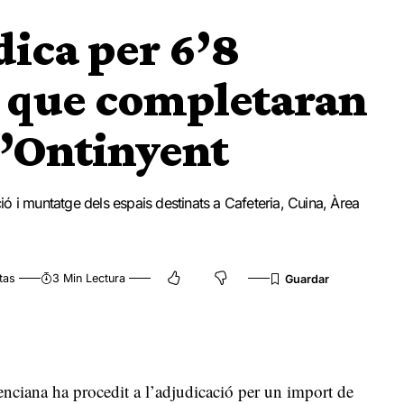
dica per 6’8
s que completaran
d’Ontinyent
ó i muntatge dels espais destinats a Cafeteria, Cuina, Àrea
tas
3 Min Lectura
lenciana ha procedit a l’adjudicació per un import de