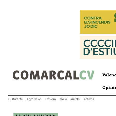
Valen
Opini
Culturarte
AgroNews
Explora
Colla
Arrels
Activos
LA VALL D'ALBAIDA