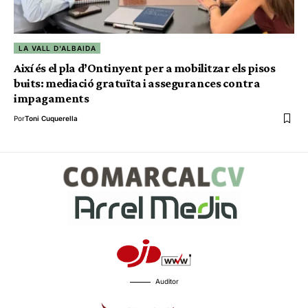
LA VALL D'ALBAIDA
Així és el pla d’Ontinyent per a mobilitzar els pisos
buits: mediació gratuïta i assegurances contra
impagaments
Por
Toni Cuquerella
Auditor