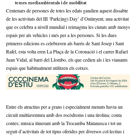
temes mediambientals i de mobilitat
Centenars de persones de totes les edats gaudien aquest dissabte
de les activitats del III ‘Park(ing) Day’ d’Ontinyent, una activitat
que es celebra a nivell mundial i reimagina les ciutats amb menys
espais per als vehicles i més per a les persones. Si les dues
primeres edicions es celebraven als barris de Sant Josep i Sant
Rafel, esta volta eren La Plaça de la Coronació i el carrer Rafael
Juan Vidal, al barri del Llombo, els que cedien als i les vianants
espais que habitualment utilitzen els cotxes.
Entre els atractius per a grans i especialment menuts havia un
circuït multiaventura amb dos rocòdroms i una tirolina; conta
contes; música itinerant amb la Trocamba Matanusca i tot un
seguit d’activitats de tot tipus oferides per diversos col·lectius i