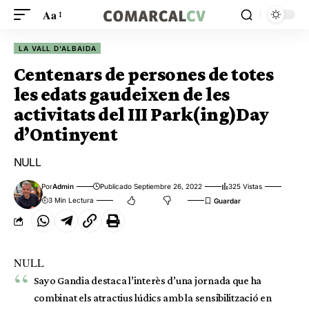
Aa
LA VALL D'ALBAIDA
Centenars de persones de totes
les edats gaudeixen de les
activitats del III Park(ing)Day
d’Ontinyent
NULL
Por
Admin
Publicado Septiembre 26, 2022
325 Vistas
3 Min Lectura
NULL
Sayo Gandia destaca l’interès d’una jornada que ha
combinat els atractius lúdics amb la sensibilització en