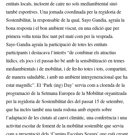
entitats locals, incloent de caire no sols mediambiental sinó
també esportives. Una jornada coordinada per la regidoria de
Sostenibilitat, la responsable de la qual, Sayo Gandia, agraïa la
bona resposta i el bon ambient viscut, en una edició que per
primera volta tenia lloc tant pel matí com per la vesprada.
Sayo Gandia agraïa la participació de totes les entitats
participants i destacava l’interès “de combinar els atractius
lúdics, els jocs i el passar-ho bé amb la sensibilització en temes
mediambientals i de mobilitat, i de fer-ho totes i tots, compartint,
de manera saludable, i amb un ambient intergeneracional que ha
estat magnífic”. El ‘Park (ing) Day’ servia com a cloenda de la
programació de la Setmana Europea de la Mobilitat organitzada
per la regidoria de Sostenibilitat des del passat 15 de setembre,
que ha inclós també una taula rodona amb experts sobre
l’adaptació de les ciutats al canvi climàtic, una conferència i una
activitat escolar de foment de la mobilitat sostenible que servia
com a presentació dels ‘Camins Escolars Segurs’ que està creant