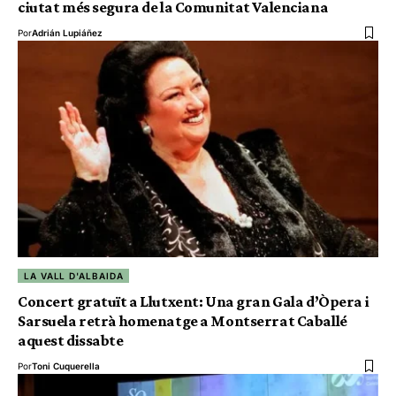
ciutat més segura de la Comunitat Valenciana
Por
Adrián Lupiáñez
LA VALL D'ALBAIDA
Concert gratuït a Llutxent: Una gran Gala d’Òpera i
Sarsuela retrà homenatge a Montserrat Caballé
aquest dissabte
Por
Toni Cuquerella