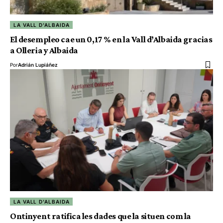
LA VALL D'ALBAIDA
El desempleo cae un 0,17 % en la Vall d’Albaida gracias
a Olleria y Albaida
Por
Adrián Lupiáñez
LA VALL D'ALBAIDA
Ontinyent ratifica les dades que la situen com la