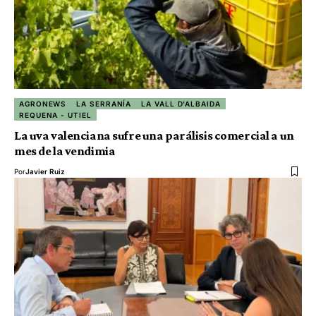
AGRONEWS
LA SERRANÍA
LA VALL D'ALBAIDA
REQUENA - UTIEL
La uva valenciana sufre una parálisis comercial a un
mes de la vendimia
Por
Javier Ruiz