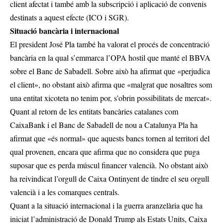
client afectat i també amb la subscripció i aplicació de convenis
destinats a aquest efecte (ICO i SGR).
Situació bancària i internacional
El president José Pla també ha valorat el procés de concentració
bancària en la qual s’emmarca l’OPA hostil que manté el BBVA
sobre el Banc de Sabadell. Sobre això ha afirmat que «perjudica
el client», no obstant això afirma que «malgrat que nosaltres som
una entitat xicoteta no tenim por, s’obrin possibilitats de mercat».
Quant al retorn de les entitats bancàries catalanes com
CaixaBank i el Banc de Sabadell de nou a Catalunya Pla ha
afirmat que «és normal» que aquests bancs tornen al territori del
qual provenen, encara que afirma que no considera que puga
suposar que es perda múscul financer valencià. No obstant això
ha reivindicat l’orgull de Caixa Ontinyent de tindre el seu orgull
valencià i a les comarques centrals.
Quant a la situació internacional i la guerra aranzelària que ha
iniciat l’administració de Donald Trump als Estats Units, Caixa