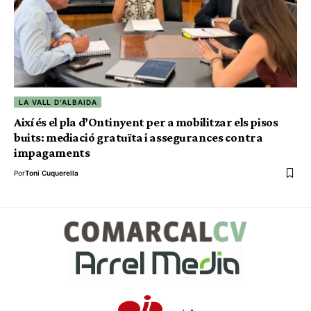
LA VALL D'ALBAIDA
Així és el pla d’Ontinyent per a mobilitzar els pisos
buits: mediació gratuïta i assegurances contra
impagaments
Por
Toni Cuquerella