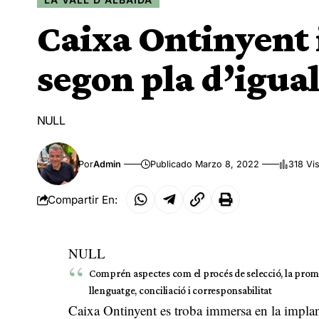
Caixa Ontinyent 
segon pla d’igual
NULL
Por
Admin
Publicado Marzo 8, 2022
318 Vi
Compartir En:
NULL
Comprén aspectes com el procés de selecció, la promoc
llenguatge, conciliació i corresponsabilitat
Caixa Ontinyent es troba immersa en la implant