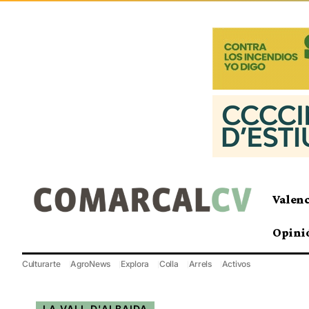
Valen
Opini
Culturarte
AgroNews
Explora
Colla
Arrels
Activos
LA VALL D'ALBAIDA