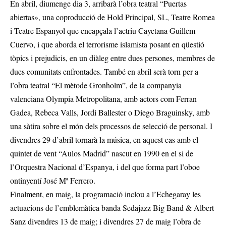
En abril, diumenge dia 3, arribarà l’obra teatral “Puertas
abiertas», una coproducció de Hold Principal, SL, Teatre Romea
i Teatre Espanyol que encapçala l’actriu Cayetana Guillem
Cuervo, i que aborda el terrorisme islamista posant en qüestió
tòpics i prejudicis, en un diàleg entre dues persones, membres de
dues comunitats enfrontades. També en abril serà torn per a
l’obra teatral “El mètode Gronholm”, de la companyia
valenciana Olympia Metropolitana, amb actors com Ferran
Gadea, Rebeca Valls, Jordi Ballester o Diego Braguinsky, amb
una sàtira sobre el món dels processos de selecció de personal. I
divendres 29 d’abril tornarà la música, en aquest cas amb el
quintet de vent “Aulos Madrid” nascut en 1990 en el si de
l’Orquestra Nacional d’Espanya, i del que forma part l’oboe
ontinyentí José Mª Ferrero.
Finalment, en maig, la programació inclou a l’Echegaray les
actuacions de l’emblemàtica banda Sedajazz Big Band & Albert
Sanz divendres 13 de maig; i divendres 27 de maig l’obra de