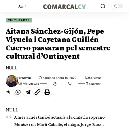
Aa
CULTURARTE
Aitana Sánchez-Gijón, Pepe
Viyuela i Cayetana Guillén
Cuervo passaran pel semestre
cultural d’Ontinyent
NULL
Por
Admin
Publicado Enero 18, 2022
354 Vistas
5 Min Lectura
NULL
A més a més també actuarà a la ciutat la soprano
Montserrat Martí Caballé, el màgic Jorge Blass i