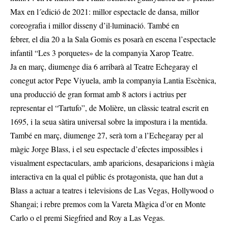
Max en l´edició de 2021: millor espectacle de dansa, millor
coreografia i millor disseny d’il·luminació. També en
febrer, el dia 20 a la Sala Gomis es posarà en escena l’espectacle
infantil “Les 3 porquetes» de la companyia Xarop Teatre.
Ja en març, diumenge dia 6 arribarà al Teatre Echegaray el
conegut actor Pepe Viyuela, amb la companyia Lantia Escènica,
una producció de gran format amb 8 actors i actrius per
representar el “Tartufo”, de Molière, un clàssic teatral escrit en
1695, i la seua sàtira universal sobre la impostura i la mentida.
També en març, diumenge 27, serà torn a l’Echegaray per al
màgic Jorge Blass, i el seu espectacle d’efectes impossibles i
visualment espectaculars, amb aparicions, desaparicions i màgia
interactiva en la qual el públic és protagonista, que han dut a
Blass a actuar a teatres i televisions de Las Vegas, Hollywood o
Shangai; i rebre premos com la Vareta Màgica d’or en Monte
Carlo o el premi Siegfried and Roy a Las Vegas.