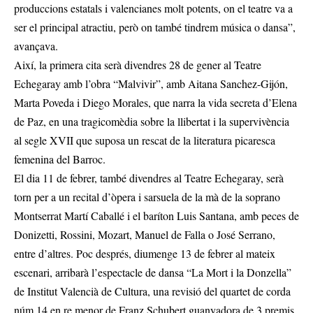
produccions estatals i valencianes molt potents, on el teatre va a
ser el principal atractiu, però on també tindrem música o dansa”,
avançava.
Així, la primera cita serà divendres 28 de gener al Teatre
Echegaray amb l’obra “Malvivir”, amb Aitana Sanchez-Gijón,
Marta Poveda i Diego Morales, que narra la vida secreta d’Elena
de Paz, en una tragicomèdia sobre la llibertat i la supervivència
al segle XVII que suposa un rescat de la literatura picaresca
femenina del Barroc.
El dia 11 de febrer, també divendres al Teatre Echegaray, serà
torn per a un recital d’òpera i sarsuela de la mà de la soprano
Montserrat Martí Caballé i el baríton Luis Santana, amb peces de
Donizetti, Rossini, Mozart, Manuel de Falla o José Serrano,
entre d’altres. Poc després, diumenge 13 de febrer al mateix
escenari, arribarà l’espectacle de dansa “La Mort i la Donzella”
de Institut Valencià de Cultura, una revisió del quartet de corda
núm.14 en re menor de Franz Schubert guanyadora de 3 premis