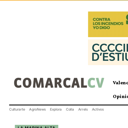
Valen
Opini
Culturarte
AgroNews
Explora
Colla
Arrels
Activos
LA MARINA ALTA