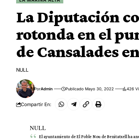
La Diputación co
rotonda en el pu
de Cansalades en
NULL
Por
Admin
Publicado Mayo 30, 2022
426 Vi
Compartir En:
NULL
El ayuntamiento de El Poble Nou de Benitatxell ha an