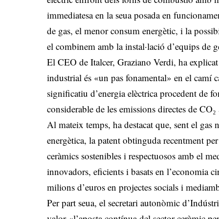
immediatesa en la seua posada en funcionament 
de gas, el menor consum energètic, i la possib
el combinem amb la instal·lació d’equips de g
El CEO de Italcer, Graziano Verdi, ha explicat
industrial és «un pas fonamental» en el camí c
significatiu d’energia elèctrica procedent de 
considerable de les emissions directes de CO₂ a
Al mateix temps, ha destacat que, sent el gas 
energètica, la patent obtinguda recentment pe
ceràmics sostenibles i respectuosos amb el med
innovadors, eficients i basats en l’economia ci
milions d’euros en projectes socials i mediamb
Per part seua, el secretari autonòmic d’Indús
valor «l’aposta contínua del sector ceràmic per 