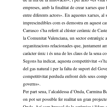
empreses, amb la finalitat de crear xarxes que 
entre diferents actors». En aquestes xarxes, al s
imprescindibles com es demostra en aquest cas
Carrasco s’ha referit al clúster ceràmic de Cas
la Comunitat Valenciana, un sector estratègic a
organitzacions relacionades que, juntament am
caràcter únic i és una de les claus de la seua c
Segons ha indicat, aquesta competitivitat «s’h
del gas natural i per la falta de suport del Go
competitivitat perduda enfront dels seus compe
governs».
Per part seua, l’alcaldessa d’Onda, Carmina Bal
on pot ser possible fer realitat un gran projec
Onda. Ací som bressol de la ceràmica i líders e