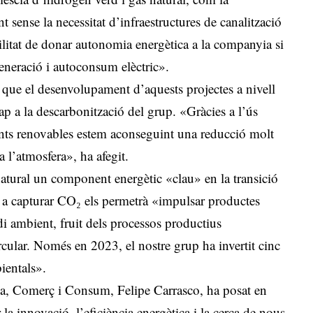
sense la necessitat d’infraestructures de canalització
ilitat de donar autonomia energètica a la companyia si
eneració i autoconsum elèctric».
 que el desenvolupament d’aquests projectes a nivell
ap a la descarbonització del grup. «Gràcies a l’ús
fonts renovables estem aconseguint una reducció molt
 l’atmosfera», ha afegit.
natural un component energètic «clau» en la transició
r a capturar CO₂ els permetrà «impulsar productes
i ambient, fruit dels processos productius
rcular. Només en 2023, el nostre grup ha invertit cinc
ientals».
tria, Comerç i Consum, Felipe Carrasco, ha posat en
la innovació, l’eficiència energètica i la cerca de nous