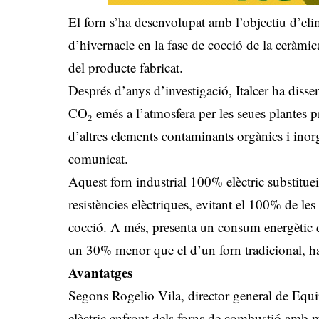
El forn s’ha desenvolupat amb l’objectiu d’eli
d’hivernacle en la fase de cocció de la ceràmic
del producte fabricat.
Després d’anys d’investigació, Italcer ha dissen
CO₂ emés a l’atmosfera per les seues plantes p
d’altres elements contaminants orgànics i ino
comunicat.
Aquest forn industrial 100% elèctric substituei
resistències elèctriques, evitant el 100% de le
cocció. A més, presenta un consum energètic qu
un 30% menor que el d’un forn tradicional, ha 
Avantatges
Segons Rogelio Vila, director general de Equi
elèctric enfront dels forns de combustió amb m