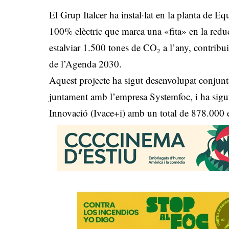
El Grup Italcer ha instal·lat en la planta de 
100% elèctric que marca una «fita» en la redu
estalviar 1.500 tones de CO₂ a l’any, contribui
de l’Agenda 2030.
Aquest projecte ha sigut desenvolupat conjunta
juntament amb l’empresa Systemfoc, i ha sigut r
Innovació (Ivace+i) amb un total de 878.000 