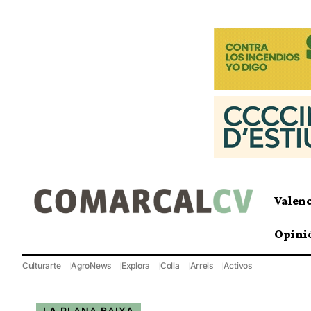
Valen
Opini
Culturarte
AgroNews
Explora
Colla
Arrels
Activos
LA PLANA BAIXA