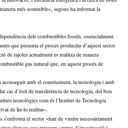
 manera més sostenible», segons ha informat la
 dependència dels combustibles fòssils, essencialment
ments que presenta el procés productiu d’aquest sector
ció de rajoles actualment es realitza de manera
 combustible gas natural que, en aquest procés de
ha aconseguit amb el coneixement, la tecnologia i amb
ar cas d’èxit de transferència de tecnologia, del bon
stituts tecnològics com és l’Institut de Tecnologia
vat de fer-lo realitat».
als s’enfronta el sector «han de vindre necessàriament
teixir aliances que integren centres d’investigació i