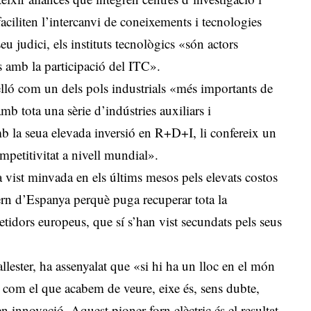
faciliten l’intercanvi de coneixements i tecnologies
eu judici, els instituts tecnològics «són actors
 amb la participació del ITC».
telló com un dels pols industrials «més importants de
mb tota una sèrie d’indústries auxiliars i
b la seua elevada inversió en R+D+I, li confereix un
ompetitivitat a nivell mundial».
a vist minvada en els últims mesos pels elevats costos
vern d’Espanya perquè puga recuperar tota la
tidors europeus, que sí s’han vist secundats pels seus
lester, ha assenyalat que «si hi ha un lloc en el món
te com el que acabem de veure, eixe és, sens dubte,
n innovació. Aquest pioner forn elèctric és el resultat