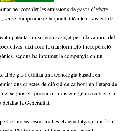
minar per complet les emissions de gasos d’efecte
a, sense comprometre la qualitat tècnica i sostenible
yat i patentat un sistema avançat per a la captura del
roductives, així com la transformació i recuperació
rgànics, segons ha informat la companyia en un
x al de gas i utilitza una tecnologia basada en
s emissions directes de diòxid de carboni en l’etapa de
e, segons els primers estudis energètics realitzats, és
detallat la Generalitat.
pe Cerámicas, «són moltes els avantatges d’un forn
escla d’hidrogen verd i gas natural, com la