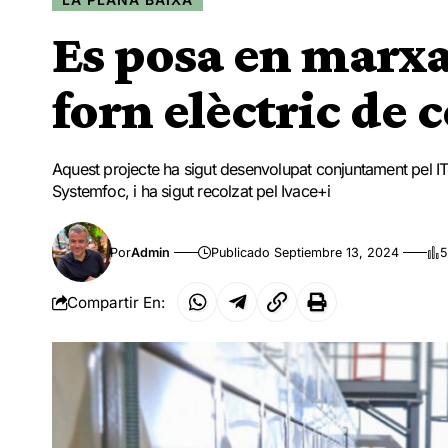
Es posa en marxa
forn elèctric de
Aquest projecte ha sigut desenvolupat conjuntament pel IT
Systemfoc, i ha sigut recolzat pel Ivace+i
Por
Admin
Publicado Septiembre 13, 2024
5
Compartir En: