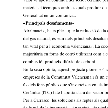
materials i tècniques amb les quals produir de
Generalitat en un comunicat.
«Principals desafiaments»
Així mateix, ha explicat que la reducció de la
del gas natural, és «un dels principals desafia
tan vital per a l’economia valenciana». La coc
majoritària en forns de corró utilitzant com a
combustió, produeix diòxid de carboni.
En la seua opinió, aquest projecte pioner «s’
empreses de la Comunitat Valenciana i és un cl
ús dels fons públics que s’inverteixen en els in
Ceràmica (ITC) i de l’aposta clara del sector pri
Per a Carrasco, les solucions als reptes als qu
de la mà de la innovació», i per això «és vital 