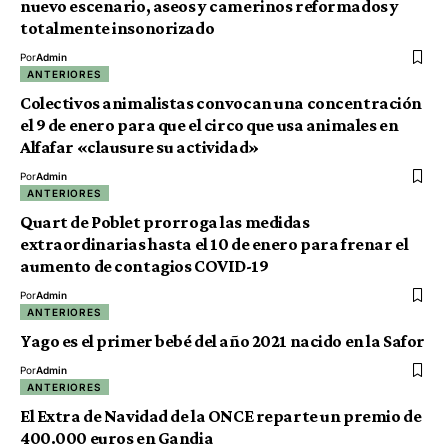
nuevo escenario, aseos y camerinos reformados y
totalmente insonorizado
Por
Admin
ANTERIORES
Colectivos animalistas convocan una concentración
el 9 de enero para que el circo que usa animales en
Alfafar «clausure su actividad»
Por
Admin
ANTERIORES
Quart de Poblet prorroga las medidas
extraordinarias hasta el 10 de enero para frenar el
aumento de contagios COVID-19
Por
Admin
ANTERIORES
Yago es el primer bebé del año 2021 nacido en la Safor
Por
Admin
ANTERIORES
El Extra de Navidad de la ONCE reparte un premio de
400.000 euros en Gandia