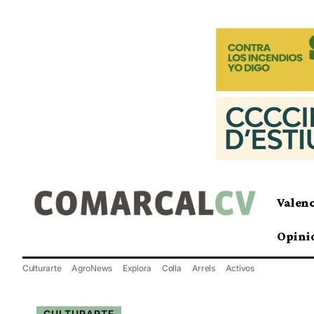
Valen
Opini
Culturarte
AgroNews
Explora
Colla
Arrels
Activos
CULTURARTE