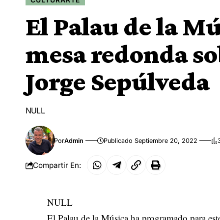
El Palau de la M
mesa redonda sob
Jorge Sepúlveda
NULL
Por
Admin
Publicado Septiembre 20, 2022
Compartir En:
NULL
El Palau de la Música ha programado para est