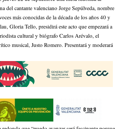
ana del cantante valenciano Jorge Sepúlveda, nombre
 voces más conocidas de la década de los años 40 y
lau, Gloria Tello, presidirá este acto que empezará a
riodista cultural y biógrafo Carlos Arévalo, el
rítico musical, Justo Romero. Presentará y moderará
mesa redonda que “puedo avanzar será fascinante porque