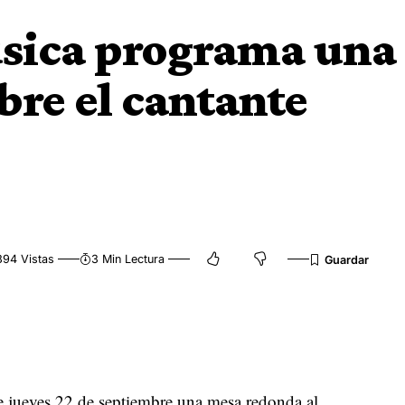
úsica programa una
re el cantante
394 Vistas
3 Min Lectura
e jueves 22 de septiembre una mesa redonda al