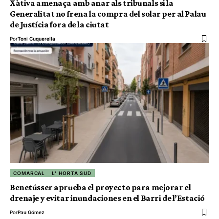
Xàtiva amenaça amb anar als tribunals si la
Generalitat no frena la compra del solar per al Palau
de Justícia fora de la ciutat
Por
Toni Cuquerella
COMARCAL
L' HORTA SUD
Benetússer aprueba el proyecto para mejorar el
drenaje y evitar inundaciones en el Barri de l’Estació
Por
Pau Gómez