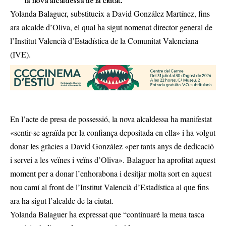
la nova alcaldessa de la ciutat.
Yolanda Balaguer, substitueix a David González Martínez, fins
ara alcalde d’Oliva, el qual ha sigut nomenat director general de
l’Institut Valencià d’Estadística de la Comunitat Valenciana
(IVE).
En l’acte de presa de possessió, la nova alcaldessa ha manifestat
«sentir-se agraïda per la confiança depositada en ella» i ha volgut
donar les gràcies a David González «per tants anys de dedicació
i servei a les veïnes i veïns d’Oliva». Balaguer ha aprofitat aquest
moment per a donar l’enhorabona i desitjar molta sort en aquest
nou camí al front de l’Institut Valencià d’Estadística al que fins
ara ha sigut l’alcalde de la ciutat.
Yolanda Balaguer ha expressat que “continuaré la meua tasca