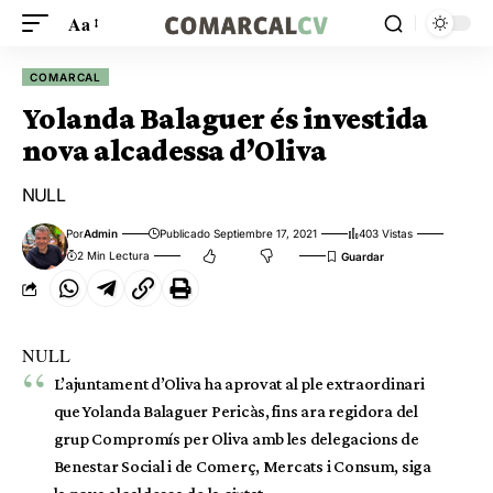
Aa
COMARCAL
Yolanda Balaguer és investida
nova alcadessa d’Oliva
NULL
Por
Admin
Publicado Septiembre 17, 2021
403 Vistas
2 Min Lectura
NULL
L’ajuntament d’Oliva ha aprovat al ple extraordinari
que Yolanda Balaguer Pericàs, fins ara regidora del
grup Compromís per Oliva amb les delegacions de
Benestar Social i de Comerç, Mercats i Consum, siga