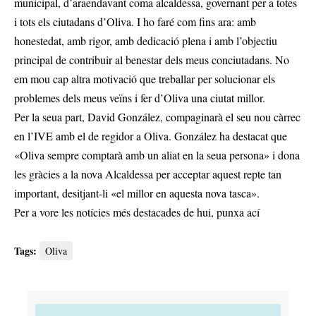
municipal, d’araendavant coma alcaldessa, governant per a totes
i tots els ciutadans d’Oliva. I ho faré com fins ara: amb
honestedat, amb rigor, amb dedicació plena i amb l’objectiu
principal de contribuir al benestar dels meus conciutadans. No
em mou cap altra motivació que treballar per solucionar els
problemes dels meus veïns i fer d’Oliva una ciutat millor.
Per la seua part, David González, compaginarà el seu nou càrrec
en l’IVE amb el de regidor a Oliva. González ha destacat que
«Oliva sempre comptarà amb un aliat en la seua persona» i dona
les gràcies a la nova Alcaldessa per acceptar aquest repte tan
important, desitjant-li «el millor en aquesta nova tasca».
Per a vore les notícies més destacades de hui,
punxa ací
Tags:
Oliva