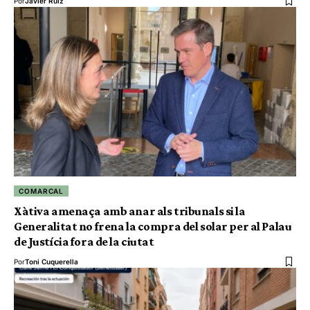
Por
Javier Ruiz
COMARCAL
Xàtiva amenaça amb anar als tribunals si la
Generalitat no frena la compra del solar per al Palau
de Justícia fora de la ciutat
Por
Toni Cuquerella