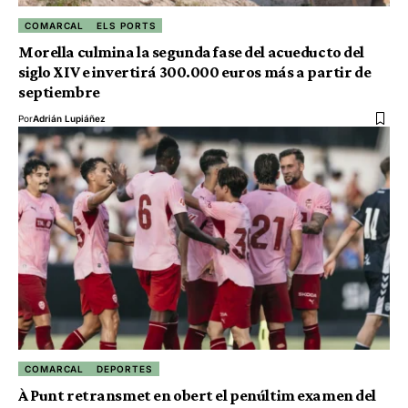
COMARCAL
ELS PORTS
Morella culmina la segunda fase del acueducto del
siglo XIV e invertirá 300.000 euros más a partir de
septiembre
Por
Adrián Lupiáñez
COMARCAL
DEPORTES
À Punt retransmet en obert el penúltim examen del