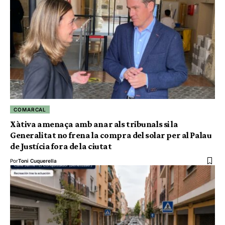
COMARCAL
Xàtiva amenaça amb anar als tribunals si la
Generalitat no frena la compra del solar per al Palau
de Justícia fora de la ciutat
Por
Toni Cuquerella