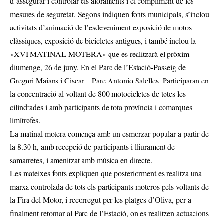
d’assegurar i controlar els aforaments i el compliment de les
mesures de seguretat. Segons indiquen fonts municipals, s’inclou
activitats d’animació de l’esdeveniment exposició de motos
clàssiques, exposició de bicicletes antigues, i també inclou la
«XVI MATINAL MOTERA» que es realitzarà el pròxim
diumenge, 26 de juny. En el Parc de l’Estació-Passeig de
Gregori Maians i Ciscar – Pare Antonio Salelles. Participaran en
la concentració al voltant de 800 motocicletes de totes les
cilindrades i amb participants de tota província i comarques
limítrofes.
La matinal motera comença amb un esmorzar popular a partir de
la 8.30 h, amb recepció de participants i lliurament de
samarretes, i amenitzat amb música en directe.
Les mateixes fonts expliquen que posteriorment es realitza una
marxa controlada de tots els participants moteros pels voltants de
la Fira del Motor, i recorregut per les platges d’Oliva, per a
finalment retornar al Parc de l’Estació, on es realitzen actuacions