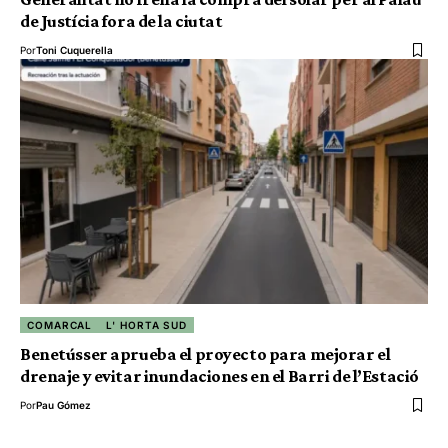
de Justícia fora de la ciutat
Por
Toni Cuquerella
COMARCAL
L' HORTA SUD
Benetússer aprueba el proyecto para mejorar el
drenaje y evitar inundaciones en el Barri de l’Estació
Por
Pau Gómez