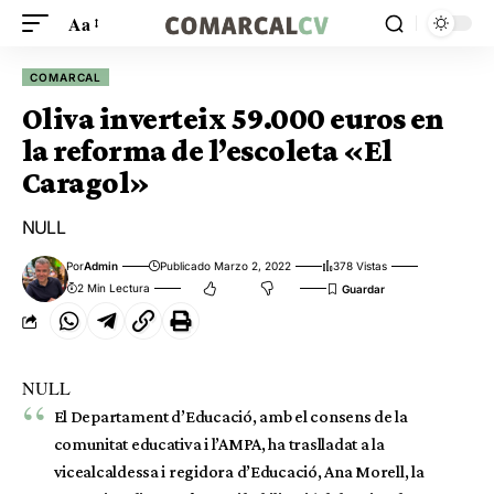
Aa
COMARCAL
Oliva inverteix 59.000 euros en
la reforma de l’escoleta «El
Caragol»
NULL
Por
Admin
Publicado Marzo 2, 2022
378 Vistas
2 Min Lectura
NULL
El Departament d’Educació, amb el consens de la
comunitat educativa i l’AMPA, ha traslladat a la
vicealcaldessa i regidora d’Educació, Ana Morell, la