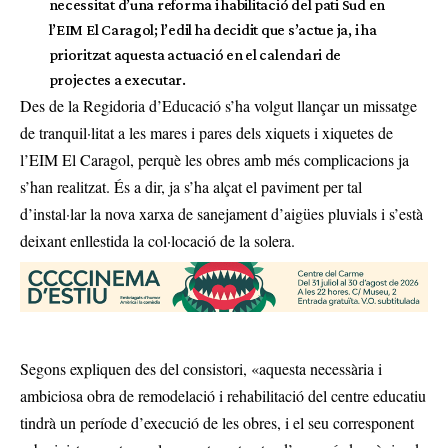
necessitat d’una reforma i habilitació del pati Sud en
l’EIM El Caragol; l’edil ha decidit que s’actue ja, i ha
prioritzat aquesta actuació en el calendari de
projectes a executar.
Des de la Regidoria d’Educació s’ha volgut llançar un missatge
de tranquil·litat a les mares i pares dels xiquets i xiquetes de
l’EIM El Caragol, perquè les obres amb més complicacions ja
s’han realitzat. És a dir, ja s’ha alçat el paviment per tal
d’instal·lar la nova xarxa de sanejament d’aigües pluvials i s’està
deixant enllestida la col·locació de la solera.
Segons expliquen des del consistori, «aquesta necessària i
ambiciosa obra de remodelació i rehabilitació del centre educatiu
tindrà un període d’execució de les obres, i el seu corresponent