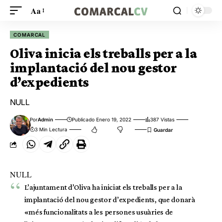
Aa
COMARCAL
Oliva inicia els treballs per a la
implantació del nou gestor
d’expedients
NULL
Por
Admin
Publicado Enero 19, 2022
387 Vistas
3 Min Lectura
NULL
L’ajuntament d’Oliva ha iniciat els treballs per a la
implantació del nou gestor d’expedients, que donarà
«més funcionalitats a les persones usuàries de