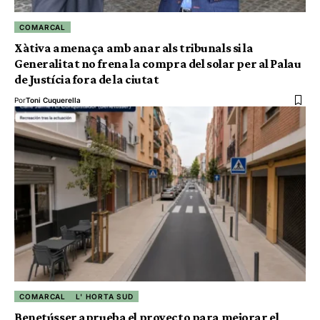
COMARCAL
Xàtiva amenaça amb anar als tribunals si la
Generalitat no frena la compra del solar per al Palau
de Justícia fora de la ciutat
Por
Toni Cuquerella
COMARCAL
L' HORTA SUD
Benetússer aprueba el proyecto para mejorar el