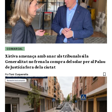
COMARCAL
Xàtiva amenaça amb anar als tribunals si la
Generalitat no frena la compra del solar per al Palau
de Justícia fora de la ciutat
Por
Toni Cuquerella