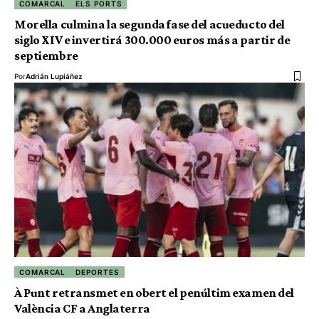
COMARCAL
ELS PORTS
Morella culmina la segunda fase del acueducto del
siglo XIV e invertirá 300.000 euros más a partir de
septiembre
Por
Adrián Lupiáñez
COMARCAL
DEPORTES
À Punt retransmet en obert el penúltim examen del
València CF a Anglaterra