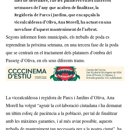
més de desembre, i de les palmeres en les darreres
setmanes de l’any que acaben de finalitzar, la
Regidoria de Parcs i Jardins, que encapçala la
vicealcaldessa d’Oliva, Ana Morell, ha actuat en una
nova fase d’aquest manteniment de l’arbrat.
Segons informen fonts municipals, els treballs de poda es
reprendran la pròxima setmana, en una tercera fase de la poda
que se centrarà en el tractament dels plataners d’ombra del
Passeig d’Oliva, en els seus diferents trams.
La vicealcaldessa i regidora de Parcs i Jardins d’Oliva, Ana
Morell ha volgut “agrair la col·laboració ciutadana i ha demanat
un últim esforç de paciència a la població, per tal de finalitzar
amb les màximes garanties, i al més aviat possible, aquests
treballs de manteniment tan necessaris per a la nostra ciutat”, ha