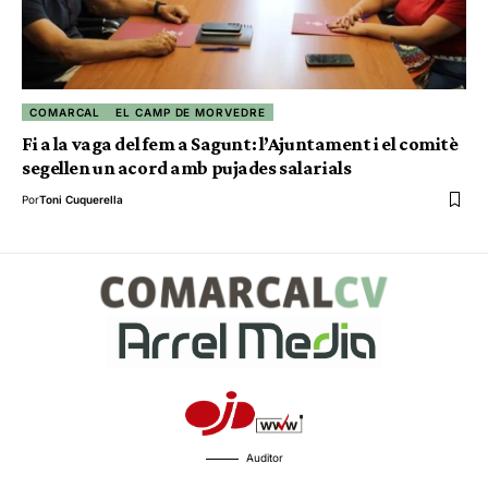
COMARCAL
EL CAMP DE MORVEDRE
Fi a la vaga del fem a Sagunt: l’Ajuntament i el comitè
segellen un acord amb pujades salarials
Por
Toni Cuquerella
Auditor