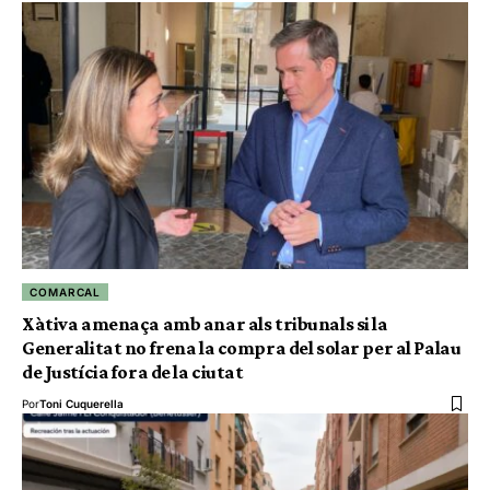
COMARCAL
Xàtiva amenaça amb anar als tribunals si la
Generalitat no frena la compra del solar per al Palau
de Justícia fora de la ciutat
Por
Toni Cuquerella