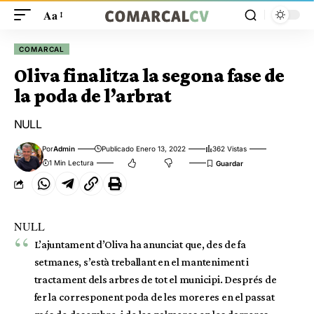
Aa
COMARCAL
Oliva finalitza la segona fase de
la poda de l’arbrat
NULL
Por
Admin
Publicado Enero 13, 2022
362 Vistas
1 Min Lectura
NULL
L’ajuntament d’Oliva ha anunciat que, des de fa
setmanes, s’està treballant en el manteniment i
tractament dels arbres de tot el municipi. Després de
fer la corresponent poda de les moreres en el passat