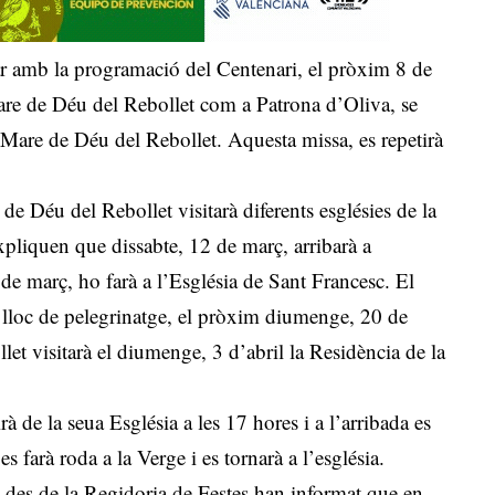
ar amb la programació del Centenari, el pròxim 8 de
Mare de Déu del Rebollet com a Patrona d’Oliva, se
 Mare de Déu del Rebollet. Aquesta missa, es repetirà
e Déu del Rebollet visitarà diferents esglésies de la
expliquen que dissabte, 12 de març, arribarà a
de març, ho farà a l’Església de Sant Francesc. El
 lloc de pelegrinatge, el pròxim diumenge, 20 de
llet visitarà el diumenge, 3 d’abril la Residència de la
rà de la seua Església a les 17 hores i a l’arribada es
es farà roda a la Verge i es tornarà a l’església.
m des de la Regidoria de Festes han informat que en