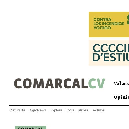
Valen
Opini
Culturarte
AgroNews
Explora
Colla
Arrels
Activos
COMARCAL