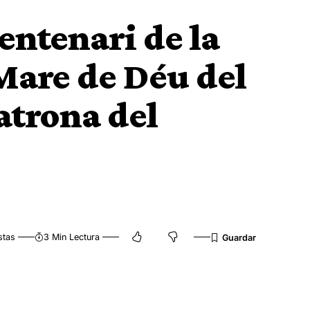
centenari de la
 Mare de Déu del
atrona del
stas
3 Min Lectura