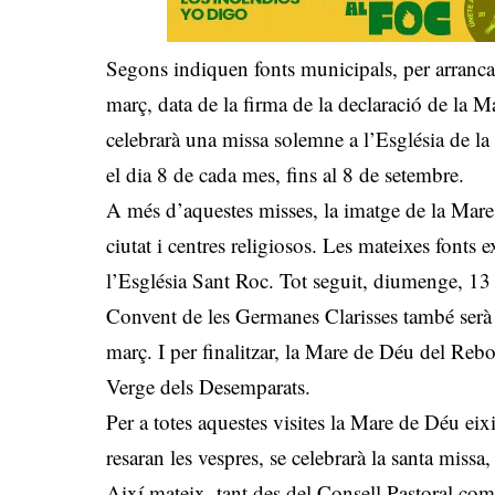
Segons indiquen fonts municipals, per arranc
març, data de la firma de la declaració de la 
celebrarà una missa solemne a l’Església de la
el dia 8 de cada mes, fins al 8 de setembre.
A més d’aquestes misses, la imatge de la Mare d
ciutat i centres religiosos. Les mateixes fonts 
l’Església Sant Roc. Tot seguit, diumenge, 13 
Convent de les Germanes Clarisses també serà
març. I per finalitzar, la Mare de Déu del Rebo
Verge dels Desemparats.
Per a totes aquestes visites la Mare de Déu eixi
resaran les vespres, se celebrarà la santa missa, 
Així mateix, tant des del Consell Pastoral co