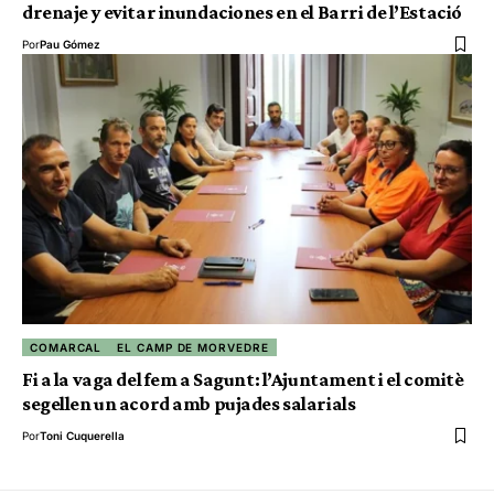
drenaje y evitar inundaciones en el Barri de l’Estació
Por
Pau Gómez
COMARCAL
EL CAMP DE MORVEDRE
Fi a la vaga del fem a Sagunt: l’Ajuntament i el comitè
segellen un acord amb pujades salarials
Por
Toni Cuquerella