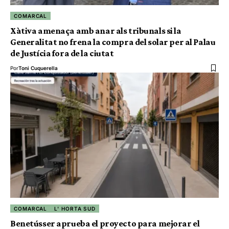
COMARCAL
Xàtiva amenaça amb anar als tribunals si la
Generalitat no frena la compra del solar per al Palau
de Justícia fora de la ciutat
Por
Toni Cuquerella
COMARCAL
L' HORTA SUD
Benetússer aprueba el proyecto para mejorar el