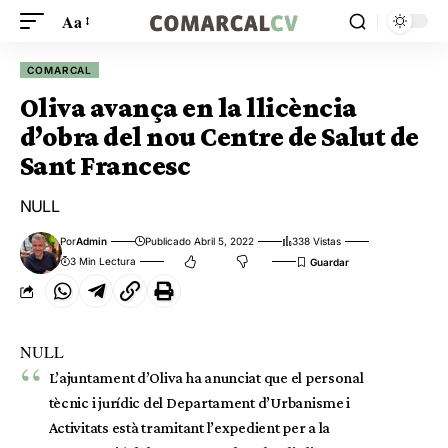
Aa
COMARCAL
Oliva avança en la llicència
d’obra del nou Centre de Salut de
Sant Francesc
NULL
Por
Admin
Publicado Abril 5, 2022
338 Vistas
3 Min Lectura
NULL
L’ajuntament d’Oliva ha anunciat que el personal
tècnic i jurídic del Departament d’Urbanisme i
Activitats està tramitant l’expedient per a la