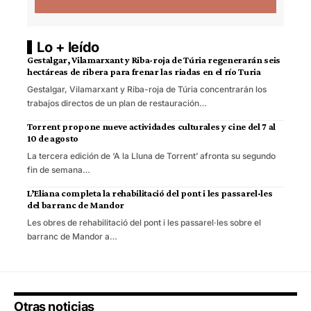
Lo + leído
Gestalgar, Vilamarxant y Riba-roja de Túria regenerarán seis
hectáreas de ribera para frenar las riadas en el río Turia
Gestalgar, Vilamarxant y Riba-roja de Túria concentrarán los
trabajos directos de un plan de restauración…
Torrent propone nueve actividades culturales y cine del 7 al
10 de agosto
La tercera edición de ‘A la Lluna de Torrent’ afronta su segundo
fin de semana…
L’Eliana completa la rehabilitació del pont i les passarel·les
del barranc de Mandor
Les obres de rehabilitació del pont i les passarel·les sobre el
barranc de Mandor a…
Otras noticias