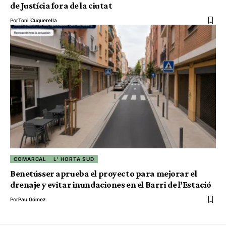
de Justícia fora de la ciutat
Por
Toni Cuquerella
COMARCAL
L' HORTA SUD
Benetússer aprueba el proyecto para mejorar el
drenaje y evitar inundaciones en el Barri de l’Estació
Por
Pau Gómez