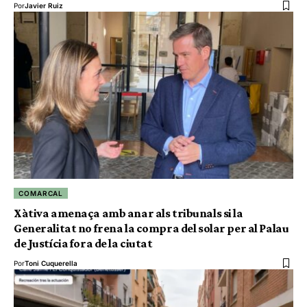
Por
Javier Ruiz
COMARCAL
Xàtiva amenaça amb anar als tribunals si la
Generalitat no frena la compra del solar per al Palau
de Justícia fora de la ciutat
Por
Toni Cuquerella