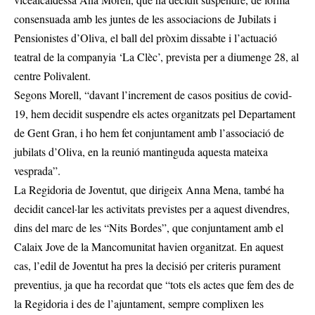
consensuada amb les juntes de les associacions de Jubilats i
Pensionistes d’Oliva, el ball del pròxim dissabte i l’actuació
teatral de la companyia ‘La Clèc’, prevista per a diumenge 28, al
centre Polivalent.
Segons Morell, “davant l’increment de casos positius de covid-
19, hem decidit suspendre els actes organitzats pel Departament
de Gent Gran, i ho hem fet conjuntament amb l’associació de
jubilats d’Oliva, en la reunió mantinguda aquesta mateixa
vesprada”.
La Regidoria de Joventut, que dirigeix Anna Mena, també ha
decidit cancel·lar les activitats previstes per a aquest divendres,
dins del marc de les “Nits Bordes”, que conjuntament amb el
Calaix Jove de la Mancomunitat havien organitzat. En aquest
cas, l’edil de Joventut ha pres la decisió per criteris purament
preventius, ja que ha recordat que “tots els actes que fem des de
la Regidoria i des de l’ajuntament, sempre complixen les