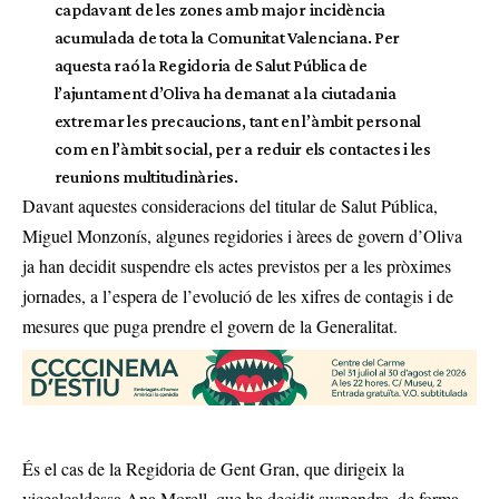
capdavant de les zones amb major incidència
acumulada de tota la Comunitat Valenciana. Per
aquesta raó la Regidoria de Salut Pública de
l’ajuntament d’Oliva ha demanat a la ciutadania
extremar les precaucions, tant en l’àmbit personal
com en l’àmbit social, per a reduir els contactes i les
reunions multitudinàries.
Davant aquestes consideracions del titular de Salut Pública,
Miguel Monzonís, algunes regidories i àrees de govern d’Oliva
ja han decidit suspendre els actes previstos per a les pròximes
jornades, a l’espera de l’evolució de les xifres de contagis i de
mesures que puga prendre el govern de la Generalitat.
És el cas de la Regidoria de Gent Gran, que dirigeix la
vicealcaldessa Ana Morell, que ha decidit suspendre, de forma