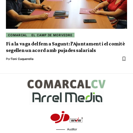
COMARCAL
EL CAMP DE MORVEDRE
Fi a la vaga del fem a Sagunt: l’Ajuntament i el comitè
segellen un acord amb pujades salarials
Por
Toni Cuquerella
Auditor