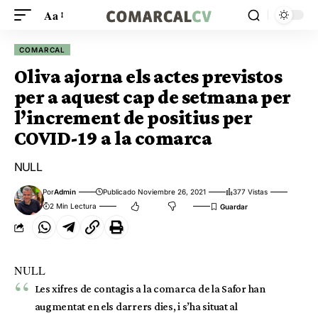
Aa
COMARCAL
Oliva ajorna els actes previstos
per a aquest cap de setmana per
l’increment de positius per
COVID-19 a la comarca
NULL
Por
Admin
Publicado Noviembre 26, 2021
377 Vistas
2 Min Lectura
NULL
Les xifres de contagis a la comarca de la Safor han
augmentat en els darrers dies, i s’ha situat al