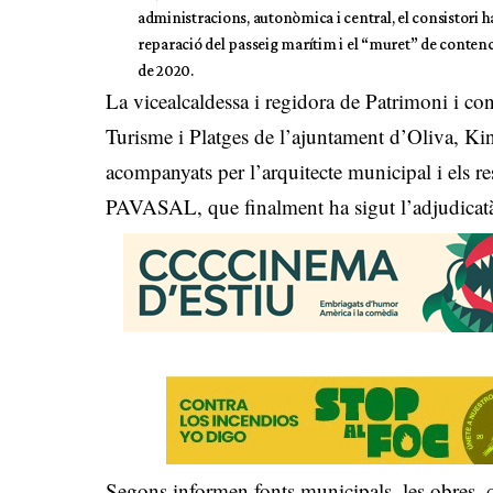
administracions, autonòmica i central, el consistori h
reparació del passeig marítim i el “muret” de contenci
de 2020.
La vicealcaldessa i regidora de Patrimoni i con
Turisme i Platges de l’ajuntament d’Oliva, Kino 
acompanyats per l’arquitecte municipal i els r
PAVASAL, que finalment ha sigut l’adjudicat
Segons informen fonts municipals, les obres, q