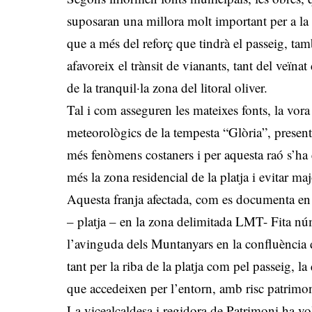
suposaran una millora molt important per a la s
que a més del reforç que tindrà el passeig, 
afavoreix el trànsit de vianants, tant del veïn
de la tranquil·la zona del litoral oliver.
Tal i com asseguren les mateixes fonts, la vora
meteorològics de la tempesta “Glòria”, present
més fenòmens costaners i per aquesta raó s’ha e
més la zona residencial de la platja i evitar ma
Aquesta franja afectada, com es documenta en l
– platja – en la zona delimitada LMT- Fita núm
l’avinguda dels Muntanyars en la confluència de
tant per la riba de la platja com pel passeig, la
que accedeixen per l’entorn, amb risc patrimonia
La vicealcaldesa i regidora de Patrimoni ha vo