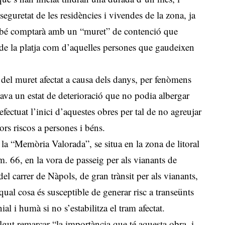
eguretat de les residències i vivendes de la zona, ja
també comptarà amb un “muret” de contenció que
at de la platja com d’aquelles persones que gaudeixen
 del muret afectat a causa dels danys, per fenòmens
ava un estat de deterioració que no podia albergar
fectuat l’inici d’aquestes obres per tal de no agreujar
jors riscos a persones i béns.
a “Memòria Valorada”, se situa en la zona de litoral
. 66, en la vora de passeig per als vianants de
l carrer de Nàpols, de gran trànsit per als vianants,
 qual cosa és susceptible de generar risc a transeünts
l i humà si no s’estabilitza el tram afectat.
lgut remarcar “la importància que té aquesta obra, i