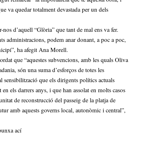
que va quedar totalment devastada per un dels
nos d’aquell “Glòria” que tant de mal ens va fer.
erents administracions, podem anar donant, a poc a poc,
nicipi”, ha afegit Ana Morell.
ecordat que “aquestes subvencions, amb les quals Oliva
tadania, són una suma d’esforços de totes les
 sensibilització que els dirigents polítics actuals
 en els darrers anys, i que han assolat en molts casos
nitat de reconstrucció del passeig de la platja de
tur amb aquests governs local, autonòmic i central”,
punxa ací