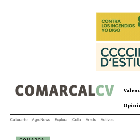
Valen
Opini
Culturarte
AgroNews
Explora
Colla
Arrels
Activos
COMARCAL