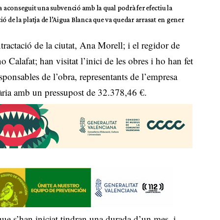
a aconseguit una subvenció amb la qual podrà fer efectiu la
ó de la platja de l’Aigua Blanca que va quedar arrasat en gener
tractació de la ciutat, Ana Morell; i el regidor de
Calafat; han visitat l’inici de les obres i ho han fet
esponsables de l’obra, representants de l’empresa
ària amb un pressupost de 32.378,46 €.
ue s’han iniciat tindran una durada d’un mes, i