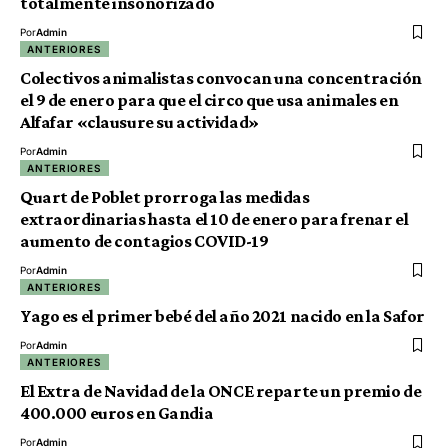
totalmente insonorizado
Por
Admin
ANTERIORES
Colectivos animalistas convocan una concentración
el 9 de enero para que el circo que usa animales en
Alfafar «clausure su actividad»
Por
Admin
ANTERIORES
Quart de Poblet prorroga las medidas
extraordinarias hasta el 10 de enero para frenar el
aumento de contagios COVID-19
Por
Admin
ANTERIORES
Yago es el primer bebé del año 2021 nacido en la Safor
Por
Admin
ANTERIORES
El Extra de Navidad de la ONCE reparte un premio de
400.000 euros en Gandia
Por
Admin