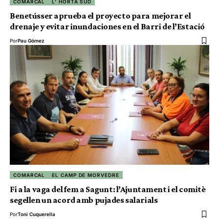
COMARCAL
L' HORTA SUD
Benetússer aprueba el proyecto para mejorar el
drenaje y evitar inundaciones en el Barri de l’Estació
Por
Pau Gómez
COMARCAL
EL CAMP DE MORVEDRE
Fi a la vaga del fem a Sagunt: l’Ajuntament i el comitè
segellen un acord amb pujades salarials
Por
Toni Cuquerella