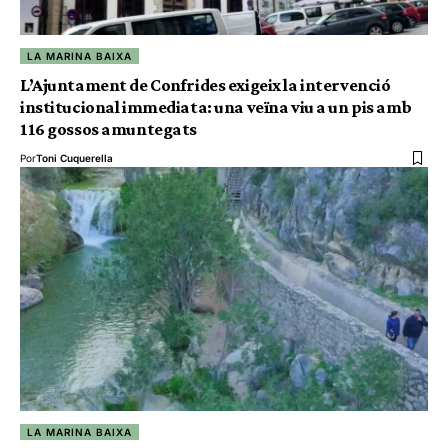
LA MARINA BAIXA
L’Ajuntament de Confrides exigeix la intervenció
institucional immediata: una veïna viu a un pis amb
116 gossos amuntegats
Por
Toni Cuquerella
LA MARINA BAIXA