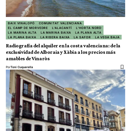
BAIX VINALOPÓ
COMUNITAT VALENCIANA
EL CAMP DE MORVEDRE
L'ALACANTÍ
L'HORTA NORD
LA MARINA ALTA
LA MARINA BAIXA
LA PLANA ALTA
LA PLANA BAIXA
LA RIBERA BAIXA
LA SAFOR
LA VEGA BAJA
Radiografía del alquiler en la costa valenciana: de la
exclusividad de Alboraia y Xàbia a los precios más
amables de Vinaròs
Por
Toni Cuquerella