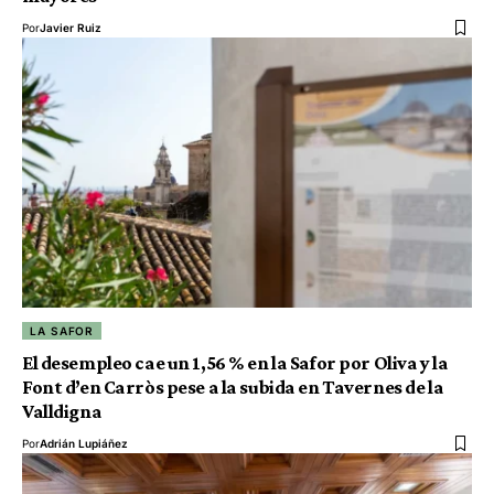
Por
Javier Ruiz
LA SAFOR
El desempleo cae un 1,56 % en la Safor por Oliva y la
Font d’en Carròs pese a la subida en Tavernes de la
Valldigna
Por
Adrián Lupiáñez