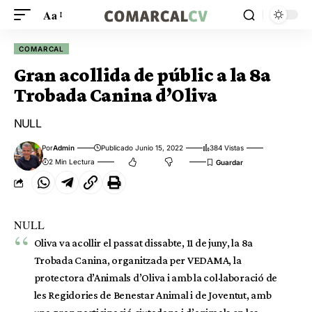
Aa
COMARCAL
Gran acollida de públic a la 8a
Trobada Canina d’Oliva
NULL
Por
Admin
Publicado Junio 15, 2022
384 Vistas
2 Min Lectura
NULL
Oliva va acollir el passat dissabte, 11 de juny, la 8a
Trobada Canina, organitzada per VEDAMA, la
protectora d’Animals d’Oliva i amb la col·laboració de
les Regidories de Benestar Animal i de Joventut, amb