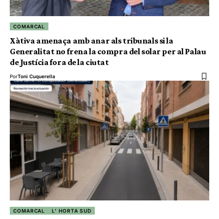
COMARCAL
Xàtiva amenaça amb anar als tribunals si la
Generalitat no frena la compra del solar per al Palau
de Justícia fora de la ciutat
Por
Toni Cuquerella
COMARCAL
L' HORTA SUD