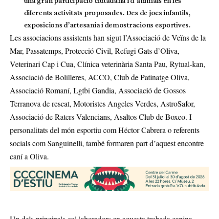
una gran participació ciutadana i d’animals en les
diferents activitats proposades. Des de jocs infantils,
exposicions d’artesania i demostracions esportives.
Les associacions assistents han sigut l’Associació de Veïns de la
Mar, Passatemps, Protecció Civil, Refugi Gats d’Oliva,
Veterinari Cap i Cua, Clínica veterinària Santa Pau, Rytual-kan,
Associació de Bolilleres, ACCO, Club de Patinatge Oliva,
Associació Romaní, Lgtbi Gandia, Associació de Gossos
Terranova de rescat, Motoristes Angeles Verdes, AstroSafor,
Associació de Raters Valencians, Asaltos Club de Boxeo. I
personalitats del món esportiu com Héctor Cabrera o referents
socials com Sanguinelli, també formaren part d’aquest encontre
caní a Oliva.
Un dels principals col·laboradors en aquesta trobada canina,