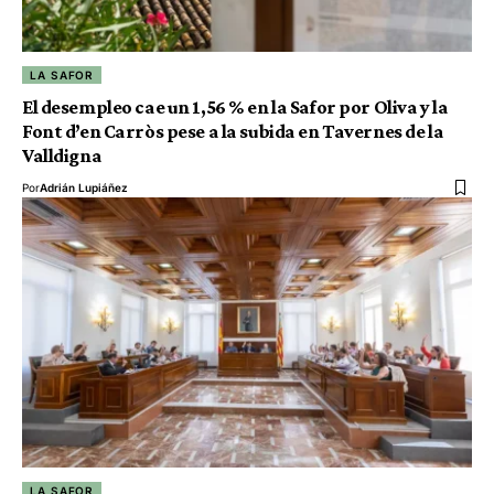
LA SAFOR
El desempleo cae un 1,56 % en la Safor por Oliva y la
Font d’en Carròs pese a la subida en Tavernes de la
Valldigna
Por
Adrián Lupiáñez
LA SAFOR