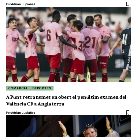
Por
Adrián Lupiáñez
COMARCAL
DEPORTES
À Punt retransmet en obert el penúltim examen del
València CF a Anglaterra
Por
Adrián Lupiáñez