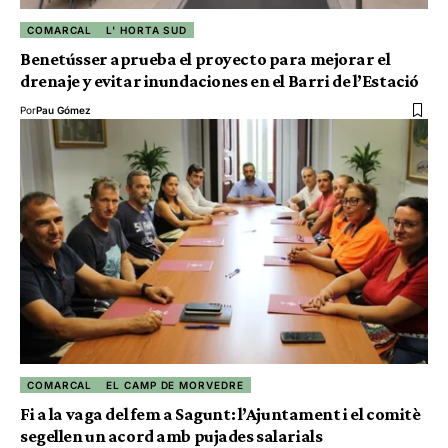
COMARCAL
L' HORTA SUD
Benetússer aprueba el proyecto para mejorar el
drenaje y evitar inundaciones en el Barri de l’Estació
Por
Pau Gómez
COMARCAL
EL CAMP DE MORVEDRE
Fi a la vaga del fem a Sagunt: l’Ajuntament i el comitè
segellen un acord amb pujades salarials