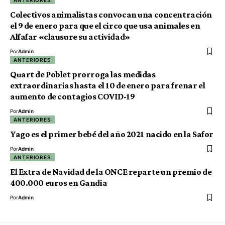
ANTERIORES
Colectivos animalistas convocan una concentración
el 9 de enero para que el circo que usa animales en
Alfafar «clausure su actividad»
Por
Admin
ANTERIORES
Quart de Poblet prorroga las medidas
extraordinarias hasta el 10 de enero para frenar el
aumento de contagios COVID-19
Por
Admin
ANTERIORES
Yago es el primer bebé del año 2021 nacido en la Safor
Por
Admin
ANTERIORES
El Extra de Navidad de la ONCE reparte un premio de
400.000 euros en Gandia
Por
Admin