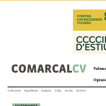
Valen
Opini
Culturarte
AgroNews
Explora
Colla
Arrels
Activos
ANTERIORES