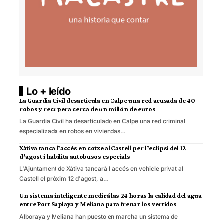
Lo + leído
La Guardia Civil desarticula en Calpe una red acusada de 40
robos y recupera cerca de un millón de euros
La Guardia Civil ha desarticulado en Calpe una red criminal
especializada en robos en viviendas…
Xàtiva tanca l’accés en cotxe al Castell per l’eclipsi del 12
d’agost i habilita autobusos especials
L'Ajuntament de Xàtiva tancarà l'accés en vehicle privat al
Castell el pròxim 12 d'agost, a…
Un sistema inteligente medirá las 24 horas la calidad del agua
entre Port Saplaya y Meliana para frenar los vertidos
Alboraya y Meliana han puesto en marcha un sistema de