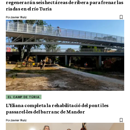
regenerarán seis hectáreas de ribera para frenar las
riadas en el río Turia
Por
Javier Ruiz
EL CAMP DE TÚRIA
L’Eliana completa la rehabilitació del pont i les
passarel·les del barranc de Mandor
Por
Javier Ruiz