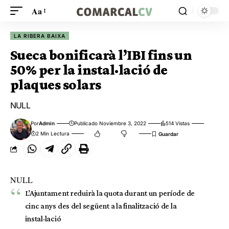
Aa
LA RIBERA BAIXA
Sueca bonificarà l’IBI fins un
50% per la instal·lació de
plaques solars
NULL
Por
Admin
Publicado Noviembre 3, 2022
514 Vistas
2 Min Lectura
NULL
L’Ajuntament reduirà la quota durant un període de
cinc anys des del següent a la finalització de la
instal·lació