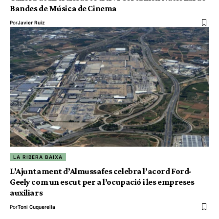
Bandes de Música de Cinema
Por
Javier Ruiz
LA RIBERA BAIXA
L’Ajuntament d’Almussafes celebra l’acord Ford-
Geely com un escut per a l’ocupació i les empreses
auxiliars
Por
Toni Cuquerella