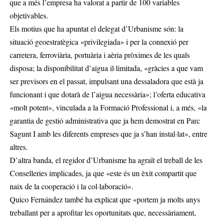
que a més l’empresa ha valorat a partir de 100 variables
objetivables.
Els motius que ha apuntat el delegat d’Urbanisme són: la
situació geoestratègica «privilegiada» i per la connexió per
carretera, ferroviària, portuària i aèria pròximes de les quals
disposa; la disponibilitat d’aigua il·limitada, «gràcies a que vam
ser previsors en el passat, impulsant una dessaladora que està ja
funcionant i que dotarà de l’aigua necessària»; l’oferta educativa
«molt potent», vinculada a la Formació Professional i, a més, «la
garantia de gestió administrativa que ja hem demostrat en Parc
Sagunt I amb les diferents empreses que ja s’han instal·lat», entre
altres.
D’altra banda, el regidor d’Urbanisme ha agraït el treball de les
Conselleries implicades, ja que «este és un èxit compartit que
naix de la cooperació i la col·laboració».
Quico Fernández també ha explicat que «portem ja molts anys
treballant per a aprofitar les oportunitats que, necessàriament,