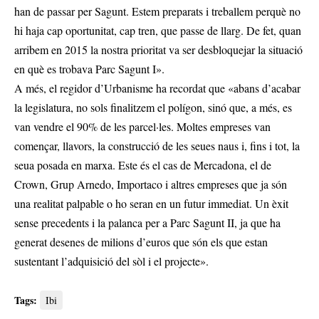
han de passar per Sagunt. Estem preparats i treballem perquè no
hi haja cap oportunitat, cap tren, que passe de llarg. De fet, quan
arribem en 2015 la nostra prioritat va ser desbloquejar la situació
en què es trobava Parc Sagunt I».
A més, el regidor d’Urbanisme ha recordat que «abans d’acabar
la legislatura, no sols finalitzem el polígon, sinó que, a més, es
van vendre el 90% de les parcel·les. Moltes empreses van
començar, llavors, la construcció de les seues naus i, fins i tot, la
seua posada en marxa. Este és el cas de Mercadona, el de
Crown, Grup Arnedo, Importaco i altres empreses que ja són
una realitat palpable o ho seran en un futur immediat. Un èxit
sense precedents i la palanca per a Parc Sagunt II, ja que ha
generat desenes de milions d’euros que són els que estan
sustentant l’adquisició del sòl i el projecte».
Tags:
Ibi