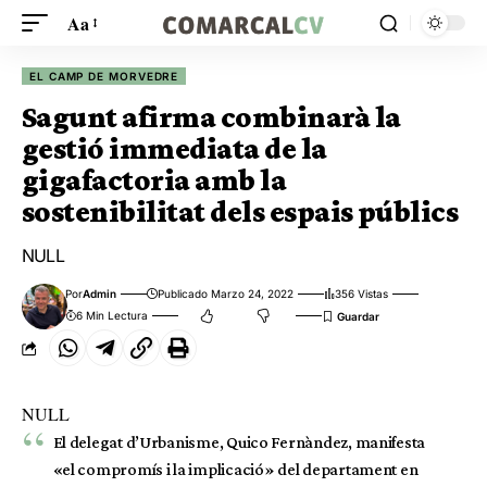
Aa
EL CAMP DE MORVEDRE
Sagunt afirma combinarà la
gestió immediata de la
gigafactoria amb la
sostenibilitat dels espais públics
NULL
Por
Admin
Publicado Marzo 24, 2022
356 Vistas
6 Min Lectura
NULL
El delegat d’Urbanisme, Quico Fernàndez, manifesta
«el compromís i la implicació» del departament en