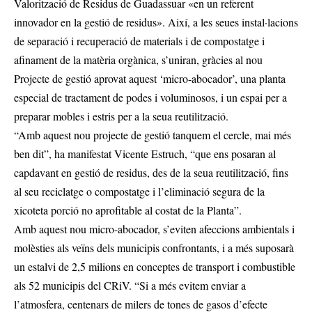
Valorització de Residus de Guadassuar «en un referent
innovador en la gestió de residus». Així, a les seues instal·lacions
de separació i recuperació de materials i de compostatge i
afinament de la matèria orgànica, s’uniran, gràcies al nou
Projecte de gestió aprovat aquest ‘micro-abocador’, una planta
especial de tractament de podes i voluminosos, i un espai per a
preparar mobles i estris per a la seua reutilització.
“Amb aquest nou projecte de gestió tanquem el cercle, mai més
ben dit”, ha manifestat Vicente Estruch, “que ens posaran al
capdavant en gestió de residus, des de la seua reutilització, fins
al seu reciclatge o compostatge i l’eliminació segura de la
xicoteta porció no aprofitable al costat de la Planta”.
Amb aquest nou micro-abocador, s’eviten afeccions ambientals i
molèsties als veïns dels municipis confrontants, i a més suposarà
un estalvi de 2,5 milions en conceptes de transport i combustible
als 52 municipis del CRiV. “Si a més evitem enviar a
l’atmosfera, centenars de milers de tones de gasos d’efecte