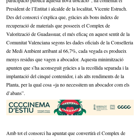
participació pública aquesta nova ubicació”, ha comentat el
President de l’Entitat i alcalde de la localitat, Vicente Estruch.
Des del consorci s’explica que, gràcies als bons índexs de
recuperació de materials que posseeix el Complex de
Valorització de Guadassuar, el més eficaç en aquest sentit de la
Comunitat Valenciana segons les dades oficials de la Conselleria
de Medi Ambient arribant al 66,7%, cada vegada es produeix
menys residus que vagen a abocador. Aquesta minimització
apunten que s’ha aconseguit gràcies a la recollida separada i la
implantació del cinqué contenidor, i als alts rendiments de la
Planta, per la qual cosa «ja no necessitem un abocador com els
d’abans”.
Amb tot el consorci ha apuntat que convertirà el Complex de