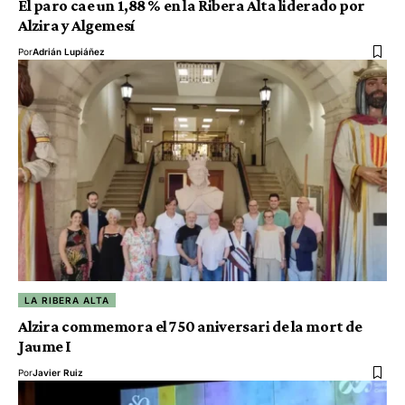
El paro cae un 1,88 % en la Ribera Alta liderado por
Alzira y Algemesí
Por
Adrián Lupiáñez
LA RIBERA ALTA
Alzira commemora el 750 aniversari de la mort de
Jaume I
Por
Javier Ruiz