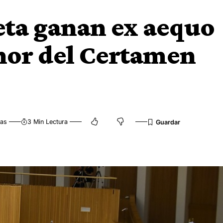
eta ganan ex aequo
nor del Certamen
tas
3 Min Lectura