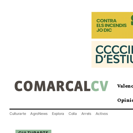
Valen
Opini
Culturarte
AgroNews
Explora
Colla
Arrels
Activos
CULTURARTE