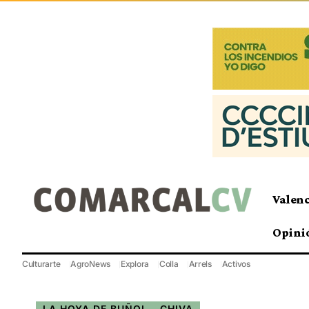
Valen
Opini
Culturarte
AgroNews
Explora
Colla
Arrels
Activos
LA HOYA DE BUÑOL - CHIVA