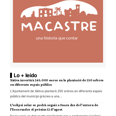
Lo + leído
Xàtiva invertirà 245.000 euros en la plantació de 250 arbres
en diferents espais públics
L'Ajuntament de Xàtiva plantarà 250 arbres en diferents espais
públics del municipi gràcies a una…
L’eclipsi solar es podrà seguir a Faura des de l’entorn de
l’Escorxador el pròxim 12 d’agost
Faura serà un dels punts privilegiats per a contemplar l'eclipsi