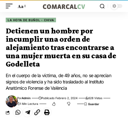
Aa
LA HOYA DE BUÑOL - CHIVA
Detienen un hombre por
incumplir una orden de
alejamiento tras encontrarse a
una mujer muerta en su casa de
Godelleta
En el cuerpo de la víctima, de 49 años, no se aprecian
signos de violencia y ha sido trasladado al Instituto
Anatómico Forense de València
Por
Admin
Publicado Febrero 2, 2024
628 Vistas
1 Min Lectura