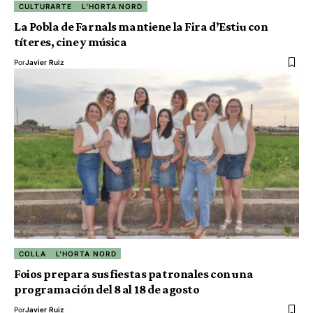
CULTURARTE
L'HORTA NORD
La Pobla de Farnals mantiene la Fira d’Estiu con
títeres, cine y música
Por
Javier Ruiz
COLLA
L'HORTA NORD
Foios prepara sus fiestas patronales con una
programación del 8 al 18 de agosto
Por
Javier Ruiz