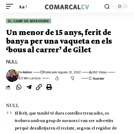
Aa
EL CAMP DE MORVEDRE
Un menor de 15 anys, ferit de
banya per una vaqueta en els
‘bous al carrer’ de Gilet
NULL
Por
Admin
Publicado Agosto 31, 2022
362 Vistas
3 Min Lectura
NULL
El ferit, que també té dues costelles trencades, es
trobava amb un grup de menors i van ser advertits
perquè desallotjaren el recinte, segons el regidor de