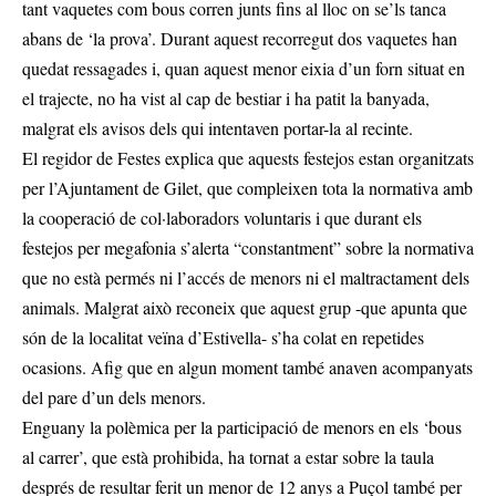
tant vaquetes com bous corren junts fins al lloc on se’ls tanca
abans de ‘la prova’. Durant aquest recorregut dos vaquetes han
quedat ressagades i, quan aquest menor eixia d’un forn situat en
el trajecte, no ha vist al cap de bestiar i ha patit la banyada,
malgrat els avisos dels qui intentaven portar-la al recinte.
El regidor de Festes explica que aquests festejos estan organitzats
per l’Ajuntament de Gilet, que compleixen tota la normativa amb
la cooperació de col·laboradors voluntaris i que durant els
festejos per megafonia s’alerta “constantment” sobre la normativa
que no està permés ni l’accés de menors ni el maltractament dels
animals. Malgrat això reconeix que aquest grup -que apunta que
són de la localitat veïna d’Estivella- s’ha colat en repetides
ocasions. Afig que en algun moment també anaven acompanyats
del pare d’un dels menors.
Enguany la polèmica per la participació de menors en els ‘bous
al carrer’, que està prohibida, ha tornat a estar sobre la taula
després de resultar ferit un menor de 12 anys a Puçol també per