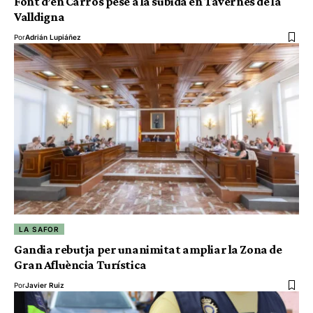
Font d’en Carròs pese a la subida en Tavernes de la
Valldigna
Por
Adrián Lupiáñez
LA SAFOR
Gandia rebutja per unanimitat ampliar la Zona de
Gran Afluència Turística
Por
Javier Ruiz