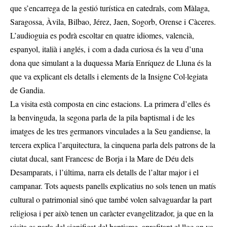
que s’encarrega de la gestió turística en catedrals, com Màlaga,
Saragossa, Àvila, Bilbao, Jérez, Jaen, Sogorb, Orense i Càceres.
L’audioguia es podrà escoltar en quatre idiomes, valencià,
espanyol, italià i anglés, i com a dada curiosa és la veu d’una
dona que simulant a la duquessa María Enríquez de Lluna és la
que va explicant els detalls i elements de la Insigne Col·legiata
de Gandia.
La visita està composta en cinc estacions. La primera d’elles és
la benvinguda, la segona parla de la pila baptismal i de les
imatges de les tres germanors vinculades a la Seu gandiense, la
tercera explica l’arquitectura, la cinquena parla dels patrons de la
ciutat ducal, sant Francesc de Borja i la Mare de Déu dels
Desamparats, i l’última, narra els detalls de l’altar major i el
campanar. Tots aquests panells explicatius no sols tenen un matís
cultural o patrimonial sinó que també volen salvaguardar la part
religiosa i per això tenen un caràcter evangelitzador, ja que en la
visita es parla del significat del baptisme, aprofitant el lloc on va