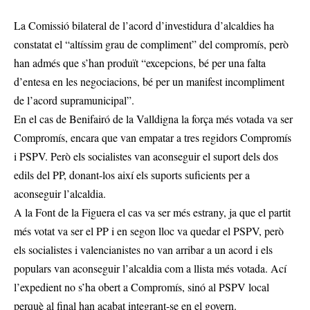
La Comissió bilateral de l’acord d’investidura d’alcaldies ha
constatat el “altíssim grau de compliment” del compromís, però
han admés que s’han produït “excepcions, bé per una falta
d’entesa en les negociacions, bé per un manifest incompliment
de l’acord supramunicipal”.
En el cas de Benifairó de la Valldigna la força més votada va ser
Compromís, encara que van empatar a tres regidors Compromís
i PSPV. Però els socialistes van aconseguir el suport dels dos
edils del PP, donant-los així els suports suficients per a
aconseguir l’alcaldia.
A la Font de la Figuera el cas va ser més estrany, ja que el partit
més votat va ser el PP i en segon lloc va quedar el PSPV, però
els socialistes i valencianistes no van arribar a un acord i els
populars van aconseguir l’alcaldia com a llista més votada. Ací
l’expedient no s’ha obert a Compromís, sinó al PSPV local
perquè al final han acabat integrant-se en el govern.