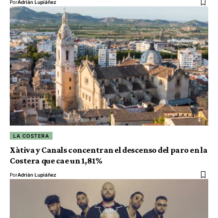
Por
Adrián Lupiáñez
LA COSTERA
Xàtiva y Canals concentran el descenso del paro en la
Costera que cae un 1,81%
Por
Adrián Lupiáñez