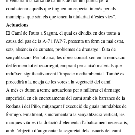
inventariant la xarxa de camins de domini públic per a
condicionar aquells que tinguen un especial interés per als
municipis, que són els que tenen la titularitat d’estes vies”.
Actuacions
El Camí de Faura a Sagunt, el qual es dividix en dos trams a
causa del pas de la A-7 i l’AP-7, presenta un ferm en mal estat,
sots, absència de cunetes, problemes de drenatge i falta de
senyalització. Per tot això, les obres consistixen en la renovació
del ferm en tot el recorregut, emprant per a això materials que
reduïxen significativament l’impacte mediambiental. També es
procedirà a la neteja de les vores i la vegetació del camí.
A més es duran a terme actuacions per a millorar el drenatge
superficial en els encreuaments del camí amb els barrancs de la
Rodana i del Pillo, mitjançant l’execució de guals inundables de
formigó. Finalment, s’incrementarà la senyalització vertical, les
marques viàries i la dotació d’elements d’abalisament necessaris,
amb l’objectiu d’augmentar la seguretat dels usuaris del camí.